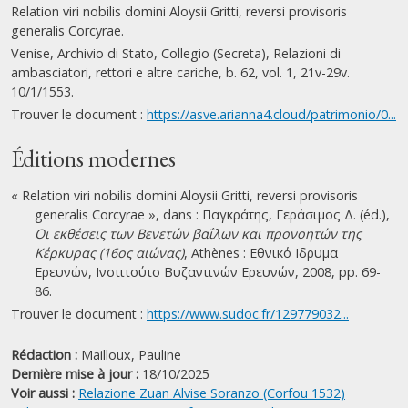
Relation viri nobilis domini Aloysii Gritti, reversi provisoris
generalis Corcyrae.
Venise, Archivio di Stato, Collegio (Secreta), Relazioni di
ambasciatori, rettori e altre cariche, b. 62, vol. 1, 21v-29v.
10/1/1553.
Trouver le document :
https://asve.arianna4.cloud/patrimonio/0...
Éditions modernes
« Relation viri nobilis domini Aloysii Gritti, reversi provisoris
generalis Corcyrae », dans : Παγκράτης, Γεράσιμος Δ. (éd.),
Οι εκθέσεις των Βενετών βαΐλων και προνοητών της
Κέρκυρας (16ος αιώνας)
, Athènes : Εθνικό Ιδρυμα
Ερευνών, Ινστιτούτο Βυζαντινών Ερευνών, 2008, pp. 69-
86.
Trouver le document :
https://www.sudoc.fr/129779032...
Rédaction :
Mailloux, Pauline
Dernière mise à jour :
18/10/2025
Voir aussi :
Relazione Zuan Alvise Soranzo (Corfou 1532)