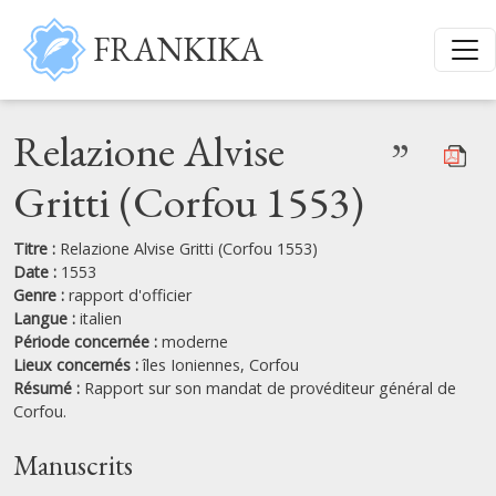
Aller au contenu principal
FRANKIKA
Relazione Alvise
”
Gritti (Corfou 1553)
Titre :
Relazione Alvise Gritti (Corfou 1553)
Date :
1553
Genre :
rapport d'officier
Langue :
italien
Période concernée :
moderne
Lieux concernés :
îles Ioniennes,
Corfou
Résumé :
Rapport sur son mandat de provéditeur général de
Corfou.
Manuscrits