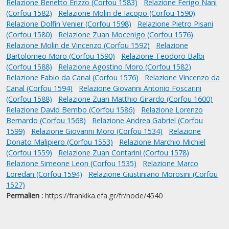
Relazione Benetto Erizzo (Corfou 1583)
Relazione Ferigo Nani
(Corfou 1582)
Relazione Molin de Iacopo (Corfou 1590)
Relazione Dolfin Venier (Corfou 1598)
Relazione Pietro Pisani
(Corfou 1580)
Relazione Zuan Mocenigo (Corfou 1576)
Relazione Molin de Vincenzo (Corfou 1592)
Relazione
Bartolomeo Moro (Corfou 1590)
Relazione Teodoro Balbi
(Corfou 1588)
Relazione Agostino Moro (Corfou 1582)
Relazione Fabio da Canal (Corfou 1576)
Relazione Vincenzo da
Canal (Corfou 1594)
Relazione Giovanni Antonio Foscarini
(Corfou 1588)
Relazione Zuan Matthio Girardo (Corfou 1600)
Relazione David Bembo (Corfou 1586)
Relazione Lorenzo
Bernardo (Corfou 1568)
Relazione Andrea Gabriel (Corfou
1599)
Relazione Giovanni Moro (Corfou 1534)
Relazione
Donato Malipiero (Corfou 1553)
Relazione Marchio Michiel
(Corfou 1559)
Relazione Zuan Contarini (Corfou 1578)
Relazione Simeone Leon (Corfou 1535)
Relazione Marco
Loredan (Corfou 1594)
Relazione Giustiniano Morosini (Corfou
1527)
Permalien :
https://frankika.efa.gr/fr/node/4540