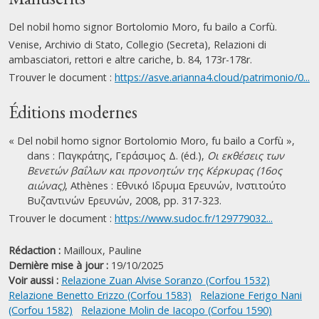
Del nobil homo signor Bortolomio Moro, fu bailo a Corfù.
Venise, Archivio di Stato, Collegio (Secreta), Relazioni di
ambasciatori, rettori e altre cariche, b. 84, 173r-178r.
Trouver le document :
https://asve.arianna4.cloud/patrimonio/0...
Éditions modernes
« Del nobil homo signor Bortolomio Moro, fu bailo a Corfù »,
dans : Παγκράτης, Γεράσιμος Δ. (éd.),
Οι εκθέσεις των
Βενετών βαΐλων και προνοητών της Κέρκυρας (16ος
αιώνας)
, Athènes : Εθνικό Ιδρυμα Ερευνών, Ινστιτούτο
Βυζαντινών Ερευνών, 2008, pp. 317-323.
Trouver le document :
https://www.sudoc.fr/129779032...
Rédaction :
Mailloux, Pauline
Dernière mise à jour :
19/10/2025
Voir aussi :
Relazione Zuan Alvise Soranzo (Corfou 1532)
Relazione Benetto Erizzo (Corfou 1583)
Relazione Ferigo Nani
(Corfou 1582)
Relazione Molin de Iacopo (Corfou 1590)