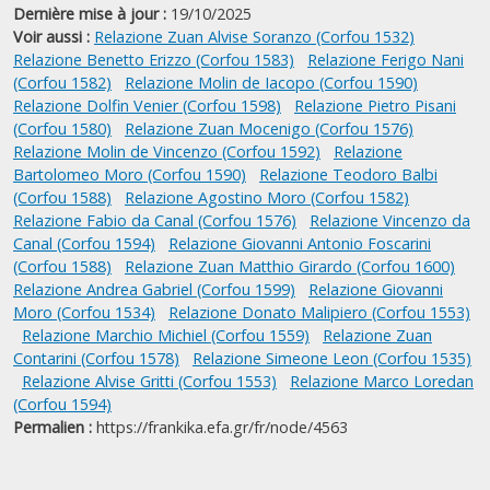
Dernière mise à jour :
19/10/2025
Voir aussi :
Relazione Zuan Alvise Soranzo (Corfou 1532)
Relazione Benetto Erizzo (Corfou 1583)
Relazione Ferigo Nani
(Corfou 1582)
Relazione Molin de Iacopo (Corfou 1590)
Relazione Dolfin Venier (Corfou 1598)
Relazione Pietro Pisani
(Corfou 1580)
Relazione Zuan Mocenigo (Corfou 1576)
Relazione Molin de Vincenzo (Corfou 1592)
Relazione
Bartolomeo Moro (Corfou 1590)
Relazione Teodoro Balbi
(Corfou 1588)
Relazione Agostino Moro (Corfou 1582)
Relazione Fabio da Canal (Corfou 1576)
Relazione Vincenzo da
Canal (Corfou 1594)
Relazione Giovanni Antonio Foscarini
(Corfou 1588)
Relazione Zuan Matthio Girardo (Corfou 1600)
Relazione Andrea Gabriel (Corfou 1599)
Relazione Giovanni
Moro (Corfou 1534)
Relazione Donato Malipiero (Corfou 1553)
Relazione Marchio Michiel (Corfou 1559)
Relazione Zuan
Contarini (Corfou 1578)
Relazione Simeone Leon (Corfou 1535)
Relazione Alvise Gritti (Corfou 1553)
Relazione Marco Loredan
(Corfou 1594)
Permalien :
https://frankika.efa.gr/fr/node/4563