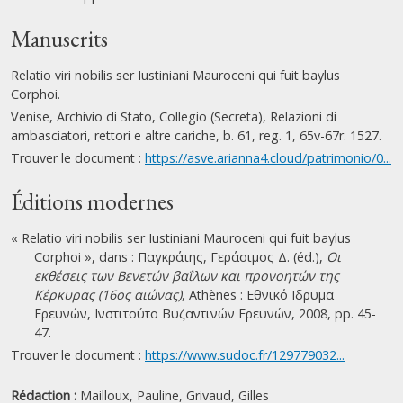
Manuscrits
Relatio viri nobilis ser Iustiniani Mauroceni qui fuit baylus
Corphoi.
Venise, Archivio di Stato, Collegio (Secreta), Relazioni di
ambasciatori, rettori e altre cariche, b. 61, reg. 1, 65v-67r. 1527.
Trouver le document :
https://asve.arianna4.cloud/patrimonio/0...
Éditions modernes
« Relatio viri nobilis ser Iustiniani Mauroceni qui fuit baylus
Corphoi », dans : Παγκράτης, Γεράσιμος Δ. (éd.),
Οι
εκθέσεις των Βενετών βαΐλων και προνοητών της
Κέρκυρας (16ος αιώνας)
, Athènes : Εθνικό Ιδρυμα
Ερευνών, Ινστιτούτο Βυζαντινών Ερευνών, 2008, pp. 45-
47.
Trouver le document :
https://www.sudoc.fr/129779032...
Rédaction :
Mailloux, Pauline,
Grivaud, Gilles