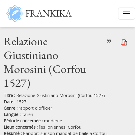
Aller au contenu principal
FRANKIKA
Relazione
”
Giustiniano
Morosini (Corfou
1527)
Titre :
Relazione Giustiniano Morosini (Corfou 1527)
Date :
1527
Genre :
rapport d'officier
Langue :
italien
Période concernée :
moderne
Lieux concernés :
îles Ioniennes,
Corfou
Résumé :
Rapport sur son mandat de baile à Corfou.