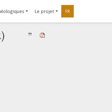
héologiques
Le projet
FR
2)
”