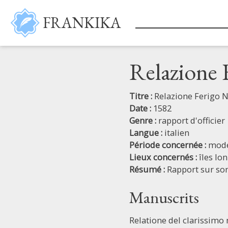
Aller au contenu principal
FRANKIKA
Relazione 
Titre :
Relazione Ferigo N
Date :
1582
Genre :
rapport d'officier
Langue :
italien
Période concernée :
mod
Lieux concernés :
îles Io
Résumé :
Rapport sur son
Manuscrits
Relatione del clarissimo 