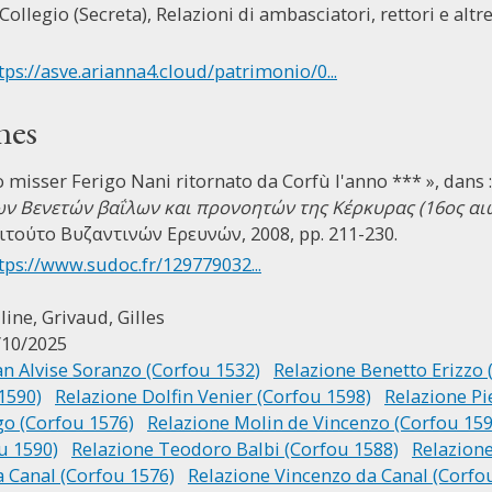
Collegio (Secreta), Relazioni di ambasciatori, rettori e altre 
tps://asve.arianna4.cloud/patrimonio/0...
nes
o misser Ferigo Nani ritornato da Corfù l'anno *** », dan
ων Βενετών βαΐλων και προνοητών της Κέρκυρας (16ος αι
ιτούτο Βυζαντινών Ερευνών, 2008, pp. 211-230.
tps://www.sudoc.fr/129779032...
line,
Grivaud, Gilles
/10/2025
n Alvise Soranzo (Corfou 1532)
Relazione Benetto Erizzo 
1590)
Relazione Dolfin Venier (Corfou 1598)
Relazione Pi
o (Corfou 1576)
Relazione Molin de Vincenzo (Corfou 159
u 1590)
Relazione Teodoro Balbi (Corfou 1588)
Relazion
a Canal (Corfou 1576)
Relazione Vincenzo da Canal (Corfo