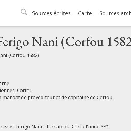
Main navigation
Sources écrites
Carte
Sources arc
search
Ferigo Nani (Corfou 158
ani (Corfou 1582)
erne
niennes,
Corfou
 mandat de provéditeur et de capitaine de Corfou.
misser Ferigo Nani ritornato da Corfù l'anno ***.