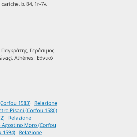
cariche, b. 84, 1r-7v.
s : Παγκράτης, Γεράσιμος
ώνας)
, Athènes : Εθνικό
(Corfou 1583)
Relazione
etro Pisani (Corfou 1580)
2)
Relazione
e Agostino Moro (Corfou
u 1594)
Relazione