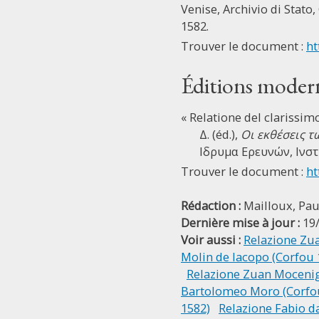
Venise, Archivio di Stato, 
1582.
Trouver le document :
ht
Éditions moder
« Relatione del clarissim
Δ. (éd.),
Οι εκθέσεις τ
Ιδρυμα Ερευνών, Ινστ
Trouver le document :
ht
Rédaction :
Mailloux, Pau
Dernière mise à jour :
19
Voir aussi :
Relazione Zua
Molin de Iacopo (Corfou 
Relazione Zuan Mocenig
Bartolomeo Moro (Corfo
1582)
Relazione Fabio d