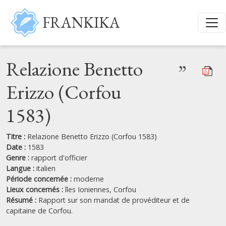
Aller au contenu principal
FRANKIKA
Relazione Benetto
”
Erizzo (Corfou
1583)
Titre :
Relazione Benetto Erizzo (Corfou 1583)
Date :
1583
Genre :
rapport d'officier
Langue :
italien
Période concernée :
moderne
Lieux concernés :
îles Ioniennes,
Corfou
Résumé :
Rapport sur son mandat de provéditeur et de
capitaine de Corfou.