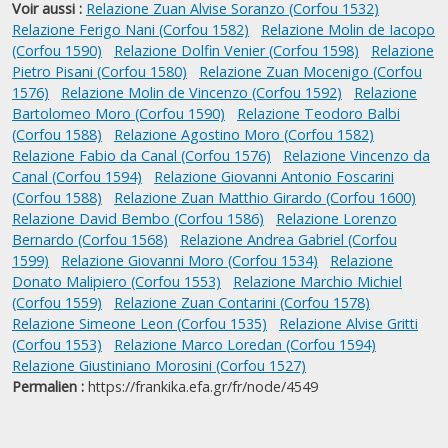
Voir aussi :
Relazione Zuan Alvise Soranzo (Corfou 1532)
Relazione Ferigo Nani (Corfou 1582)
Relazione Molin de Iacopo
(Corfou 1590)
Relazione Dolfin Venier (Corfou 1598)
Relazione
Pietro Pisani (Corfou 1580)
Relazione Zuan Mocenigo (Corfou
1576)
Relazione Molin de Vincenzo (Corfou 1592)
Relazione
Bartolomeo Moro (Corfou 1590)
Relazione Teodoro Balbi
(Corfou 1588)
Relazione Agostino Moro (Corfou 1582)
Relazione Fabio da Canal (Corfou 1576)
Relazione Vincenzo da
Canal (Corfou 1594)
Relazione Giovanni Antonio Foscarini
(Corfou 1588)
Relazione Zuan Matthio Girardo (Corfou 1600)
Relazione David Bembo (Corfou 1586)
Relazione Lorenzo
Bernardo (Corfou 1568)
Relazione Andrea Gabriel (Corfou
1599)
Relazione Giovanni Moro (Corfou 1534)
Relazione
Donato Malipiero (Corfou 1553)
Relazione Marchio Michiel
(Corfou 1559)
Relazione Zuan Contarini (Corfou 1578)
Relazione Simeone Leon (Corfou 1535)
Relazione Alvise Gritti
(Corfou 1553)
Relazione Marco Loredan (Corfou 1594)
Relazione Giustiniano Morosini (Corfou 1527)
Permalien :
https://frankika.efa.gr/fr/node/4549