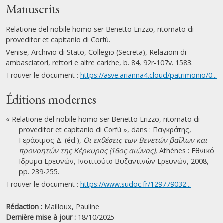
Manuscrits
Relatione del nobile homo ser Benetto Erizzo, ritornato di
proveditor et capitanio di Corfù.
Venise, Archivio di Stato, Collegio (Secreta), Relazioni di
ambasciatori, rettori e altre cariche, b. 84, 92r-107v. 1583.
Trouver le document :
https://asve.arianna4.cloud/patrimonio/0...
Éditions modernes
« Relatione del nobile homo ser Benetto Erizzo, ritornato di
proveditor et capitanio di Corfù », dans : Παγκράτης,
Γεράσιμος Δ. (éd.),
Οι εκθέσεις των Βενετών βαΐλων και
προνοητών της Κέρκυρας (16ος αιώνας)
, Athènes : Εθνικό
Ιδρυμα Ερευνών, Ινστιτούτο Βυζαντινών Ερευνών, 2008,
pp. 239-255.
Trouver le document :
https://www.sudoc.fr/129779032...
Rédaction :
Mailloux, Pauline
Dernière mise à jour :
18/10/2025