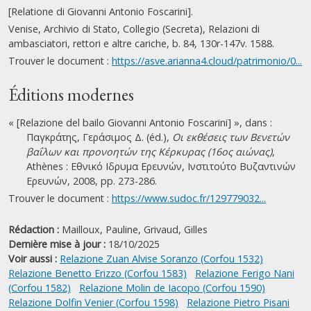
[Relatione di Giovanni Antonio Foscarini].
Venise, Archivio di Stato, Collegio (Secreta), Relazioni di
ambasciatori, rettori e altre cariche, b. 84, 130r-147v. 1588.
Trouver le document :
https://asve.arianna4.cloud/patrimonio/0...
Éditions modernes
« [Relazione del bailo Giovanni Antonio Foscarini] », dans :
Παγκράτης, Γεράσιμος Δ. (éd.),
Οι εκθέσεις των Βενετών
βαΐλων και προνοητών της Κέρκυρας (16ος αιώνας)
,
Athènes : Εθνικό Ιδρυμα Ερευνών, Ινστιτούτο Βυζαντινών
Ερευνών, 2008, pp. 273-286.
Trouver le document :
https://www.sudoc.fr/129779032...
Rédaction :
Mailloux, Pauline,
Grivaud, Gilles
Dernière mise à jour :
18/10/2025
Voir aussi :
Relazione Zuan Alvise Soranzo (Corfou 1532)
Relazione Benetto Erizzo (Corfou 1583)
Relazione Ferigo Nani
(Corfou 1582)
Relazione Molin de Iacopo (Corfou 1590)
Relazione Dolfin Venier (Corfou 1598)
Relazione Pietro Pisani