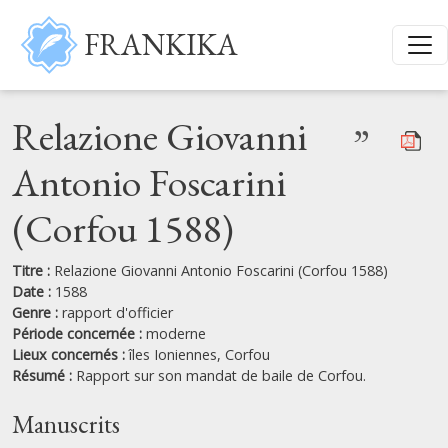
Aller au contenu principal
FRANKIKA
Relazione Giovanni
”
Antonio Foscarini
(Corfou 1588)
Titre :
Relazione Giovanni Antonio Foscarini (Corfou 1588)
Date :
1588
Genre :
rapport d'officier
Période concernée :
moderne
Lieux concernés :
îles Ioniennes,
Corfou
Résumé :
Rapport sur son mandat de baile de Corfou.
Manuscrits