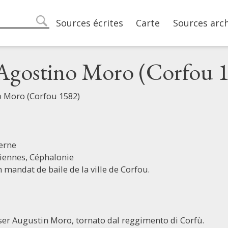
Main navigation
Sources écrites
Carte
Sources arc
search
 Agostino Moro (Corfou 
o Moro (Corfou 1582)
erne
niennes,
Céphalonie
 mandat de baile de la ville de Corfou.
 ser Augustin Moro, tornato dal reggimento di Corfù.