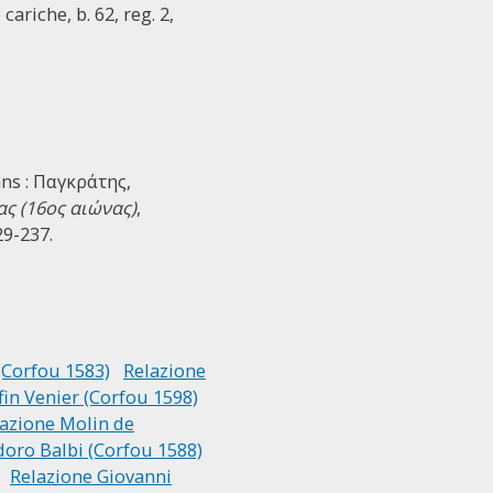
cariche, b. 62, reg. 2,
ans : Παγκράτης,
ς (16ος αιώνας)
,
9-237.
(Corfou 1583)
Relazione
fin Venier (Corfou 1598)
azione Molin de
oro Balbi (Corfou 1588)
Relazione Giovanni