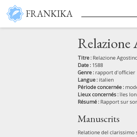
Aller au contenu principal
FRANKIKA
Relazione
Titre :
Relazione Agostin
Date :
1588
Genre :
rapport d'officier
Langue :
italien
Période concernée :
mod
Lieux concernés :
îles Io
Résumé :
Rapport sur son
Manuscrits
Relatione del clarissimo