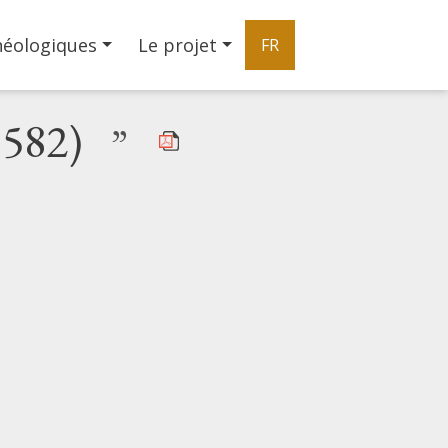
héologiques
Le projet
FR
1582)
”