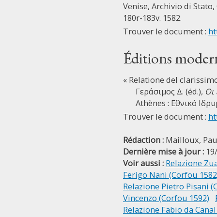
Venise, Archivio di Stato, 
180r-183v. 1582.
Trouver le document :
ht
Éditions moder
« Relatione del clarissi
Γεράσιμος Δ. (éd.),
Οι
Athènes : Εθνικό Ιδρυ
Trouver le document :
ht
Rédaction :
Mailloux, Pau
Dernière mise à jour :
19
Voir aussi :
Relazione Zua
Ferigo Nani (Corfou 1582
Relazione Pietro Pisani (
Vincenzo (Corfou 1592)
Relazione Fabio da Canal