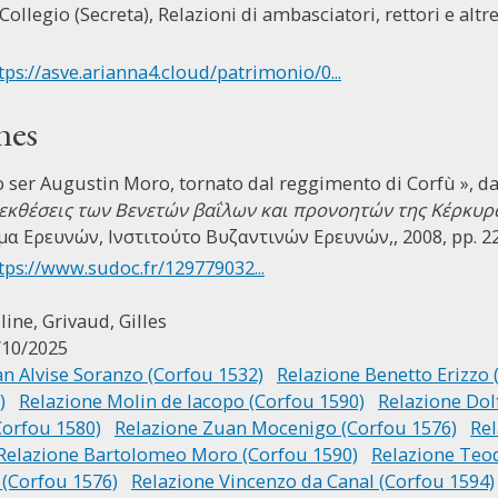
Collegio (Secreta), Relazioni di ambasciatori, rettori e altre 
tps://asve.arianna4.cloud/patrimonio/0...
nes
mo ser Augustin Moro, tornato dal reggimento di Corfù », d
 εκθέσεις των Βενετών βαΐλων και προνοητών της Κέρκυρα
μα Ερευνών, Ινστιτούτο Βυζαντινών Ερευνών,, 2008, pp. 22
tps://www.sudoc.fr/129779032...
line,
Grivaud, Gilles
/10/2025
n Alvise Soranzo (Corfou 1532)
Relazione Benetto Erizzo 
)
Relazione Molin de Iacopo (Corfou 1590)
Relazione Dol
Corfou 1580)
Relazione Zuan Mocenigo (Corfou 1576)
Rel
Relazione Bartolomeo Moro (Corfou 1590)
Relazione Teod
 (Corfou 1576)
Relazione Vincenzo da Canal (Corfou 1594)