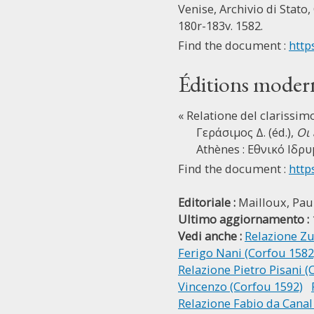
Venise, Archivio di Stato, 
180r-183v. 1582.
Find the document :
http
Éditions moder
« Relatione del clarissi
Γεράσιμος Δ. (éd.),
Οι
Athènes : Εθνικό Ιδρυ
Find the document :
http
Editoriale :
Mailloux, Pau
Ultimo aggiornamento :
Vedi anche :
Relazione Zu
Ferigo Nani (Corfou 1582
Relazione Pietro Pisani (
Vincenzo (Corfou 1592)
Relazione Fabio da Canal