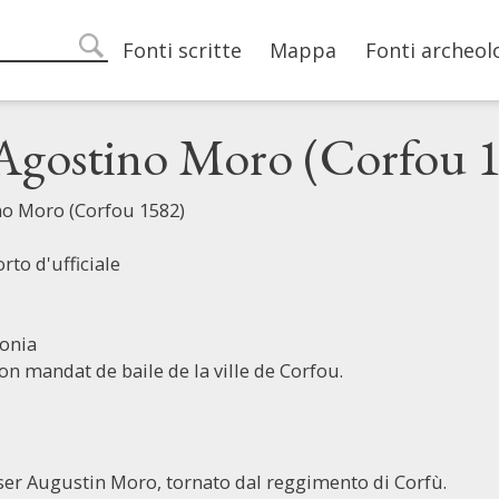
Main navigation
Fonti scritte
Mappa
Fonti archeol
search
 Agostino Moro (Corfou 
no Moro (Corfou 1582)
rto d'ufficiale
lonia
on mandat de baile de la ville de Corfou.
 ser Augustin Moro, tornato dal reggimento di Corfù.