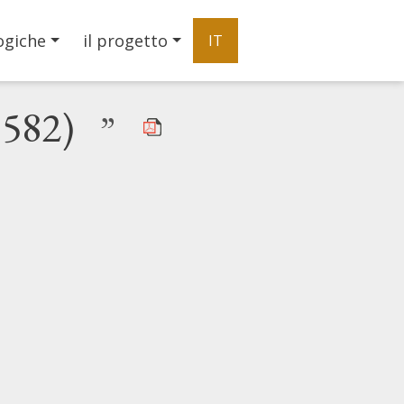
ogiche
il progetto
IT
1582)
”