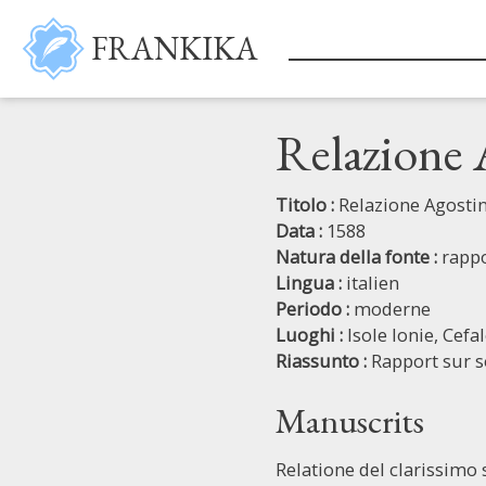
Salta al contenuto principale
FRANKIKA
Relazione
Titolo :
Relazione Agosti
Data :
1588
Natura della fonte :
rappo
Lingua :
italien
Periodo :
moderne
Luoghi :
Isole Ionie,
Cefa
Riassunto :
Rapport sur s
Manuscrits
Relatione del clarissimo