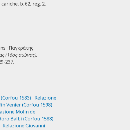
cariche, b. 62, reg. 2,
ans : Παγκράτης,
ς (16ος αιώνας)
,
9-237.
 (Corfou 1583)
Relazione
fin Venier (Corfou 1598)
azione Molin de
oro Balbi (Corfou 1588)
Relazione Giovanni