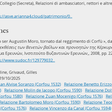
Collegio (Secreta), Relazioni di ambasciatori, rettori e altre 
s://asve.arianna4.cloud/patrimonio/0...
nes
mo ser Augustin Moro, tornato dal reggimento di Corfù », d
 εκθέσεις των Βενετών βαΐλων και προνοητών της Κέρκυρα
μα Ερευνών, Ινστιτούτο Βυζαντινών Ερευνών,, 2008, pp. 22
s://www.sudoc.fr/129779032...
line,
Grivaud, Gilles
19/10/2025
an Alvise Soranzo (Corfou 1532)
Relazione Benetto Erizzo
)
Relazione Molin de Iacopo (Corfou 1590)
Relazione Dol
Corfou 1580)
Relazione Zuan Mocenigo (Corfou 1576)
Rel
Relazione Bartolomeo Moro (Corfou 1590)
Relazione Teod
 (Corfou 1576)
Relazione Vincenzo da Canal (Corfou 1594)