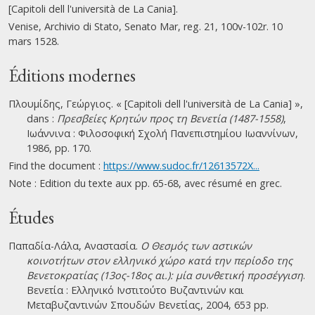
[Capitoli dell l'università de La Cania].
Venise, Archivio di Stato, Senato Mar, reg. 21, 100v-102r. 10
mars 1528.
Éditions modernes
Πλουμίδης, Γεώργιος. « [Capitoli dell l'università de La Cania] »,
dans :
Πρεσβείες Κρητών προς τη Βενετία (1487-1558)
,
Ιωάννινα : Φιλοσοφική Σχολή Πανεπιστημίου Ιωαννίνων,
1986, pp. 170.
Find the document :
https://www.sudoc.fr/12613572X...
Note : Edition du texte aux pp. 65-68, avec résumé en grec.
Études
Παπαδία-Λάλα, Αναστασία.
Ο Θεσμός των αστικών
κοινοτήτων στον ελληνικό χώρο κατά την περίοδο της
Βενετοκρατίας (13ος-18ος αι.): μία συνθετική προσέγγιση
.
Βενετία : Ελληνικό Ινστιτούτο Βυζαντινών και
Μεταβυζαντινών Σπουδών Βενετίας, 2004, 653 pp.