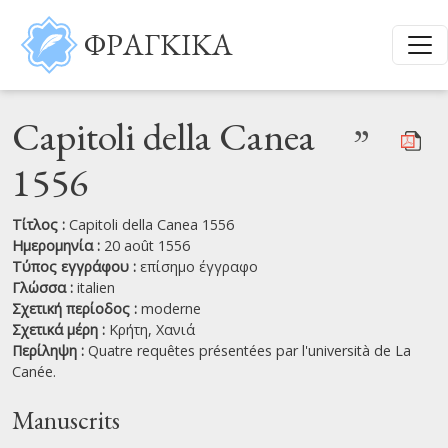
Παράκαμψη προς το κυρίως περιεχόμενο
ΦΡΑΓΚΙΚΑ
Capitoli della Canea
”
1556
Τίτλος :
Capitoli della Canea 1556
Ημερομηνία :
20 août 1556
Τύπος εγγράφου :
επίσημο έγγραφο
Γλώσσα :
italien
Σχετική περίοδος :
moderne
Σχετικά μέρη :
Κρήτη,
Χανιά
Περίληψη :
Quatre requêtes présentées par l'università de La
Canée.
Manuscrits