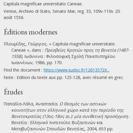
Capitula magnificae universitatis Caneae.
Venise, Archivio di Stato, Senato Mar, reg. 33, 109v-110v. 20
août 1556.
Éditions modernes
Πλουμίδης, Γεώργιος. « Capitula magnificae universitatis
Caneae », dans :
Πρεσβείες Κρητών προς τη Βενετία (1487-
1558)
, Ιωάννινα : Φιλοσοφική Σχολή Πανεπιστημίου
Ιωαννίνων, 1986, pp. 170.
Find the document :
https://www.sudoc.fr/12613572X...
Note : Edition du texte aux pp. 125-128, avec résumé en grec.
Études
Παπαδία-Λάλα, Αναστασία.
Ο Θεσμός των αστικών
κοινοτήτων στον ελληνικό χώρο κατά την περίοδο της
Βενετοκρατίας (13ος-18ος αι.): μία συνθετική προσέγγιση
.
Βενετία : Ελληνικό Ινστιτούτο Βυζαντινών και
Μεταβυζαντινών Σπουδών Βενετίας, 2004, 653 pp.