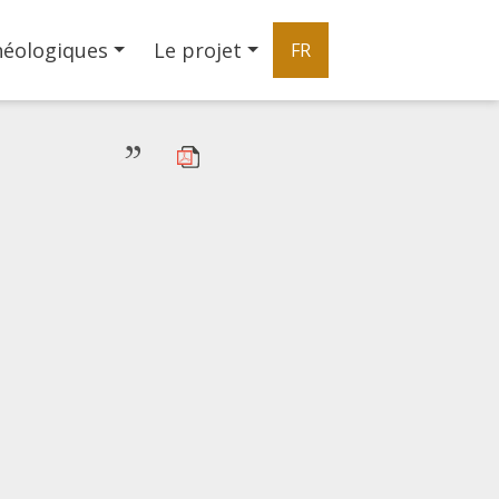
héologiques
Le projet
FR
”