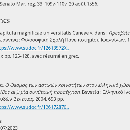
 Senato Mar, reg. 33, 109v-110v. 20 août 1556.
nes
apitula magnificae universitatis Caneae », dans :
Πρεσβείε
Ιωάννινα : Φιλοσοφική Σχολή Πανεπιστημίου Ιωαννίνων, 19
tps://www.sudoc.fr/12613572X...
ux pp. 125-128, avec résumé en grec.
α.
Ο Θεσμός των αστικών κοινοτήτων στον ελληνικό χώρο
18ος αι.): μία συνθετική προσέγγιση
. Βενετία : Ελληνικό 
δών Βενετίας, 2004, 653 pp.
tps://www.sudoc.fr/126172870...
s
/07/2023