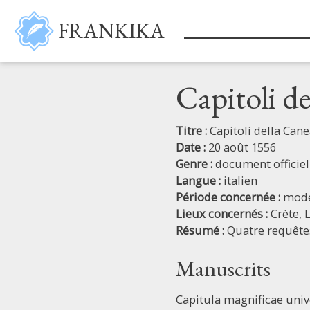
Aller au contenu principal
FRANKIKA
Capitoli d
Titre :
Capitoli della Can
Date :
20 août 1556
Genre :
document officiel
Langue :
italien
Période concernée :
mod
Lieux concernés :
Crète,
Résumé :
Quatre requêtes
Manuscrits
Capitula magnificae univ