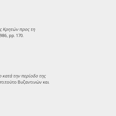
ς Κρητών προς τη
86, pp. 170.
 κατά την περίοδο της
Ινστιτούτο Βυζαντινών και