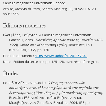
Capitula magnificae universitatis Caneae.
Venise, Archivio di Stato, Senato Mar, reg. 33, 109v-110v. 20
août 1556.
Éditions modernes
Πλουμίδης, Γεώργιος. « Capitula magnificae universitatis
Caneae », dans :
Πρεσβείες Κρητών προς τη Βενετία (1487-
1558)
, Ιωάννινα : Φιλοσοφική Σχολή Πανεπιστημίου
Ιωαννίνων, 1986, pp. 170.
Find the document :
https://www.sudoc.fr/12613572X...
Note : Edition du texte aux pp. 125-128, avec résumé en grec.
Études
Παπαδία-Λάλα, Αναστασία.
Ο Θεσμός των αστικών
κοινοτήτων στον ελληνικό χώρο κατά την περίοδο της
Βενετοκρατίας (13ος-18ος αι.): μία συνθετική προσέγγιση
.
Βενετία : Ελληνικό Ινστιτούτο Βυζαντινών και
Μεταβυζαντινών Σπουδών Βενετίας, 2004, 653 pp.