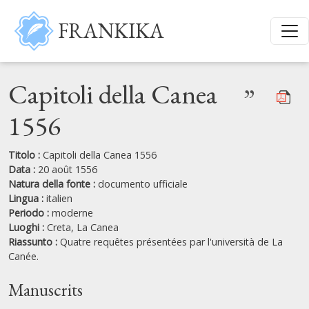
Salta al contenuto principale
FRANKIKA
Capitoli della Canea
”
1556
Titolo :
Capitoli della Canea 1556
Data :
20 août 1556
Natura della fonte :
documento ufficiale
Lingua :
italien
Periodo :
moderne
Luoghi :
Creta,
La Canea
Riassunto :
Quatre requêtes présentées par l'università de La
Canée.
Manuscrits