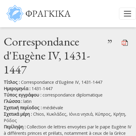
Παράκαμψη προς το κυρίως περιεχόμενο
ΦΡΑΓΚΙΚΑ
Correspondance
”
d'Eugène IV, 1431-
1447
Τίτλος :
Correspondance d'Eugène IV, 1431-1447
Ημερομηνία :
1431-1447
Τύπος εγγράφου :
correspondance diplomatique
Γλώσσα :
latin
Σχετική περίοδος :
médiévale
Σχετικά μέρη :
Chios,
Κυκλάδες,
Ιόνια νησιά,
Κύπρος,
Κρήτη,
Ρόδος
Περίληψη :
Collection de lettres envoyées par le pape Eugène IV
à différents princes et prélats, notamment à ceux de la Grèce