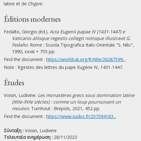
latine et de Chypre.
Éditions modernes
Fedalto, Giorgio (éd.).
Acta Eugenii papae IV (1431-1447) e
Vaticanis aliisque regestis collegit notisque illustravit G.
Fedalto
. Rome : Scuola Tipografica Italo-Orientale "S. Nilo",
1990, xxviii + 755 pp.
Find the document :
https://worldcat.org/fr/title/26287599...
Note : Rgestes des lettres du pape Eugène IV, 1431-1447.
Études
Voisin, Ludivine.
Les monastères grecs sous domination latine
(XIIIe-XVIe siècles) : comme un loup poursuivant un
mouton
. Turnhout : Brepols, 2021, 452 pp.
Find the document :
https://www.sudoc.fr/257594183...
Σύνταξη :
Voisin, Ludivine
Τελευταία ενημέρωση :
28/11/2023