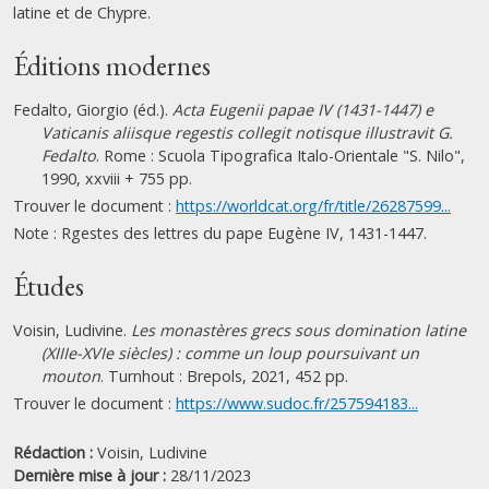
latine et de Chypre.
Éditions modernes
Fedalto, Giorgio (éd.).
Acta Eugenii papae IV (1431-1447) e
Vaticanis aliisque regestis collegit notisque illustravit G.
Fedalto
. Rome : Scuola Tipografica Italo-Orientale "S. Nilo",
1990, xxviii + 755 pp.
Trouver le document :
https://worldcat.org/fr/title/26287599...
Note : Rgestes des lettres du pape Eugène IV, 1431-1447.
Études
Voisin, Ludivine.
Les monastères grecs sous domination latine
(XIIIe-XVIe siècles) : comme un loup poursuivant un
mouton
. Turnhout : Brepols, 2021, 452 pp.
Trouver le document :
https://www.sudoc.fr/257594183...
Rédaction :
Voisin, Ludivine
Dernière mise à jour :
28/11/2023