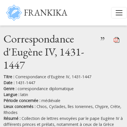
Aller au contenu principal
FRANKIKA
Correspondance
”
d'Eugène IV, 1431-
1447
Titre :
Correspondance d'Eugène IV, 1431-1447
Date :
1431-1447
Genre :
correspondance diplomatique
Langue :
latin
Période concernée :
médiévale
Lieux concernés :
Chios,
Cyclades,
îles Ioniennes,
Chypre,
Crète,
Rhodes
Résumé :
Collection de lettres envoyées par le pape Eugène IV à
différents princes et prélats, notamment à ceux de la Grèce