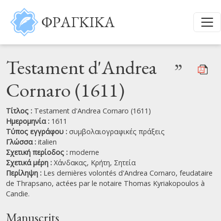
Παράκαμψη προς το κυρίως περιεχόμενο
ΦΡΑΓΚΙΚΑ
Testament d'Andrea
”
Cornaro (1611)
Τίτλος :
Testament d'Andrea Cornaro (1611)
Ημερομηνία :
1611
Τύπος εγγράφου :
συμβολαιογραφικές πράξεις
Γλώσσα :
italien
Σχετική περίοδος :
moderne
Σχετικά μέρη :
Χάνδακας,
Κρήτη,
Σητεία
Περίληψη :
Les dernières volontés d'Andrea Cornaro, feudataire
de Thrapsano, actées par le notaire Thomas Kyriakopoulos à
Candie.
Manuscrits