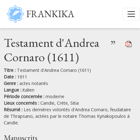
Aller au contenu principal
FRANKIKA
Testament d'Andrea
”
Cornaro (1611)
Titre :
Testament d'Andrea Cornaro (1611)
Date :
1611
Genre :
actes notariés
Langue :
italien
Période concernée :
moderne
Lieux concernés :
Candie,
Crète,
Sitia
Résumé :
Les dernières volontés d'Andrea Cornaro, feudataire
de Thrapsano, actées par le notaire Thomas Kyriakopoulos à
Candie.
Manuscrits