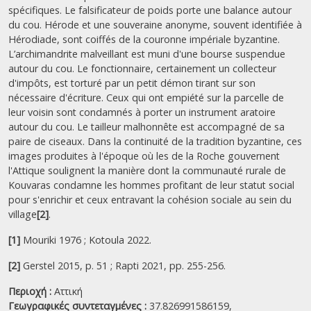
spécifiques. Le falsificateur de poids porte une balance autour
du cou. Hérode et une souveraine anonyme, souvent identifiée à
Hérodiade, sont coiffés de la couronne impériale byzantine.
L’archimandrite malveillant est muni d'une bourse suspendue
autour du cou. Le fonctionnaire, certainement un collecteur
d'impôts, est torturé par un petit démon tirant sur son
nécessaire d'écriture. Ceux qui ont empiété sur la parcelle de
leur voisin sont condamnés à porter un instrument aratoire
autour du cou. Le tailleur malhonnête est accompagné de sa
paire de ciseaux. Dans la continuité de la tradition byzantine, ces
images produites à l'époque où les de la Roche gouvernent
l'Attique soulignent la manière dont la communauté rurale de
Kouvaras condamne les hommes profitant de leur statut social
pour s'enrichir et ceux entravant la cohésion sociale au sein du
village
[2]
.
[1]
Mouriki 1976 ; Kotoula 2022.
[2]
Gerstel 2015, p. 51 ; Rapti 2021, pp. 255-256.
Περιοχή :
Αττική
Γεωγραφικές συντεταγμένες :
37.826991586159,