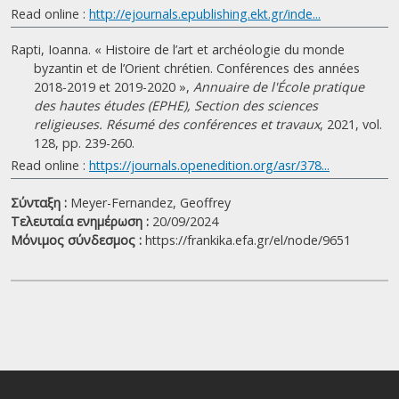
Read online :
http://ejournals.epublishing.ekt.gr/inde...
Rapti, Ioanna. « Histoire de l’art et archéologie du monde
byzantin et de l’Orient chrétien. Conférences des années
2018-2019 et 2019-2020 »,
Annuaire de l'École pratique
des hautes études (EPHE), Section des sciences
religieuses. Résumé des conférences et travaux
, 2021, vol.
128, pp. 239-260.
Read online :
https://journals.openedition.org/asr/378...
Σύνταξη :
Meyer-Fernandez, Geoffrey
Τελευταία ενημέρωση :
20/09/2024
Μόνιμος σύνδεσμος :
https://frankika.efa.gr/el/node/9651
|
©
Leaflet
Google
Église Saint-Georges / του Αγίου Γεωρ
+
−