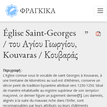
Παράκαμψη προς το κυρίως περιεχόμενο
ΦΡΑΓΚΙΚΑ
Église Saint-Georges
”
/ του Αγίου Γεωργίου,
Kouvaras / Κουβαράς
Περιγραφή :
L'église connue sous le vocable de saint Georges à Kouvaras, à
une trentaine de kilomètres au sud-est d’Athènes, conserve un
décor peint de tradition byzantine attribué vers 1230-1250. Situé
de manière inhabituelle au registre supérieur de son
templon
maçonné, ce dernier figure un Jugement dernier
[1]
. Les damnés,
alignés à la suite du mauvais riche dans l'Enfer, sont
reconnaissables par leurs attributs ou leurs châtiments