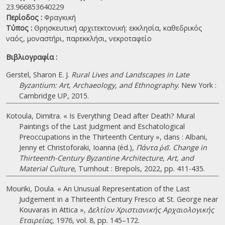
23.966853640229
Περίοδος :
Φραγκική
Τύπος :
Θρησκευτική αρχιτεκτονική: εκκλησία, καθεδρικός
ναός, μοναστήρι, παρεκκλήσι, νεκροταφείο
Βιβλιογραφία :
Gerstel, Sharon E. J.
Rural Lives and Landscapes in Late
Byzantium: Art, Archaeology, and Ethnography
. New York :
Cambridge UP, 2015.
Kotoula, Dimitra. « Is Everything Dead after Death? Mural
Paintings of the Last Judgment and Eschatological
Preoccupations in the Thirteenth Century », dans : Albani,
Jenny et Christoforaki, Ioanna (éd.),
Πάντα ῥεῖ. Change in
Thirteenth-Century Byzantine Architecture, Art, and
Material Culture
, Turnhout : Brepols, 2022, pp. 411-435.
Mouriki, Doula. « An Unusual Representation of the Last
Judgement in a Thirteenth Century Fresco at St. George near
Kouvaras in Attica »,
Δελτίον Χριστιανικής Αρχαιολογικής
Εταιρείας
, 1976, vol. 8, pp. 145–172.