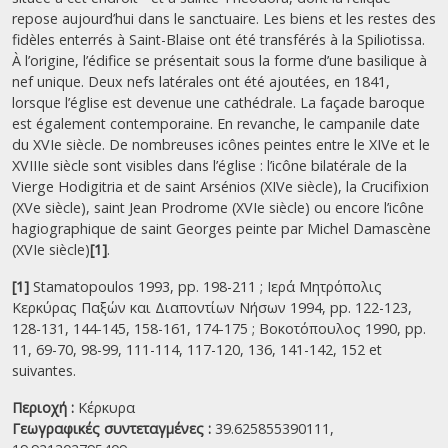
repose aujourd’hui dans le sanctuaire. Les biens et les restes des
fidèles enterrés à Saint-Blaise ont été transférés à la Spiliotissa.
À l’origine, l’édifice se présentait sous la forme d’une basilique à
nef unique. Deux nefs latérales ont été ajoutées, en 1841,
lorsque l’église est devenue une cathédrale. La façade baroque
est également contemporaine. En revanche, le campanile date
du XVIe siècle. De nombreuses icônes peintes entre le XIVe et le
XVIIIe siècle sont visibles dans l’église : l’icône bilatérale de la
Vierge Hodigitria et de saint Arsénios (XIVe siècle), la Crucifixion
(XVe siècle), saint Jean Prodrome (XVIe siècle) ou encore l’icône
hagiographique de saint Georges peinte par Michel Damascène
(XVIe siècle)
[1]
.
[1]
Stamatopoulos 1993, pp. 198-211 ; Ιερά Μητρόπολις
Κερκύρας Παξών και Διαποντίων Νήσων 1994, pp. 122-123,
128-131, 144-145, 158-161, 174-175 ; Βοκοτόπουλος 1990, pp.
11, 69-70, 98-99, 111-114, 117-120, 136, 141-142, 152 et
suivantes.
Περιοχή :
Κέρκυρα
Γεωγραφικές συντεταγμένες :
39.625855390111,