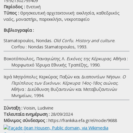
19.921302795409
Περίοδος :
Ενετική
Τύπος :
Θρησκευτική αρχιτεκτονική: εκκλησία, καθεδρικός
ναός, μοναστήρι, παρεκκλήσι, νεκροταφείο
Βιβλιογραφία :
Stamatopoulos, Nondas.
Old Corfu. History and culture
.
Corfou : Nondas Stamatopoulos, 1993.
Βοκοτόπουλος, Παναγιώτης Λ.
Εικόνες της Κέρκυρας
. Αθήνα :
Μορφωτικό Ίδρυμα Εθνικής Τραπέζης, 1990.
Ιερά Μητρόπολις Κερκύρας Παξών και Διαποντίων Νήσων.
Ο
Περίπλους των Εικόνων. Κέρκυρα 14ος-18ος αιώνας
.
Αθήνα : Διεύθυνση Βυζαντινών και Μεταβυζαντινών
Μνημείων, 1994.
Σύνταξη :
Voisin, Ludivine
Τελευταία ενημέρωση :
28/09/2024
Μόνιμος σύνδεσμος :
https://frankika.efa.gr/el/node/9688