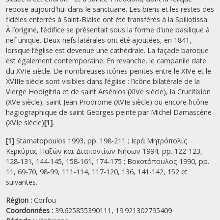
repose aujourd’hui dans le sanctuaire. Les biens et les restes des
fidèles enterrés à Saint-Blaise ont été transférés à la Spiliotissa.
À l’origine, l’édifice se présentait sous la forme d’une basilique à
nef unique. Deux nefs latérales ont été ajoutées, en 1841,
lorsque l’église est devenue une cathédrale. La façade baroque
est également contemporaine. En revanche, le campanile date
du XVIe siècle. De nombreuses icônes peintes entre le XIVe et le
XVIIIe siècle sont visibles dans l’église : l’icône bilatérale de la
Vierge Hodigitria et de saint Arsénios (XIVe siècle), la Crucifixion
(XVe siècle), saint Jean Prodrome (XVIe siècle) ou encore l’icône
hagiographique de saint Georges peinte par Michel Damascène
(XVIe siècle)
[1]
.
[1]
Stamatopoulos 1993, pp. 198-211 ; Ιερά Μητρόπολις
Κερκύρας Παξών και Διαποντίων Νήσων 1994, pp. 122-123,
128-131, 144-145, 158-161, 174-175 ; Βοκοτόπουλος 1990, pp.
11, 69-70, 98-99, 111-114, 117-120, 136, 141-142, 152 et
suivantes.
Région :
Corfou
Coordonnées :
39.625855390111, 19.921302795409