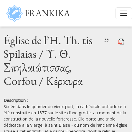
Aller au contenu principal
FRANKIKA
Église de l’H. Th. tis
”
Spilaias / Υ. Θ.
Σπηλαιώτισσας,
Corfou / Κέρκυρα
Description :
Située dans le quartier du vieux port, la cathédrale orthodoxe a
été construite en 1577 sur le site d’une grotte, au moment de la
construction de la nouvelle forteresse. Elle porte une triple
dédicace à la Vierge, à saint Blaise - du nom de l’ancienne église
située à cet endroit - et à sainte Théodora, dont la relique