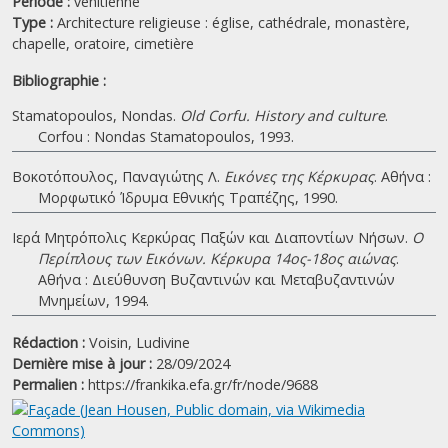
Période :
vénitienne
Type :
Architecture religieuse : église, cathédrale, monastère,
chapelle, oratoire, cimetière
Bibliographie :
Stamatopoulos, Nondas.
Old Corfu. History and culture
.
Corfou : Nondas Stamatopoulos, 1993.
Βοκοτόπουλος, Παναγιώτης Λ.
Εικόνες της Κέρκυρας
. Αθήνα :
Μορφωτικό Ίδρυμα Εθνικής Τραπέζης, 1990.
Ιερά Μητρόπολις Κερκύρας Παξών και Διαποντίων Νήσων.
Ο
Περίπλους των Εικόνων. Κέρκυρα 14ος-18ος αιώνας
.
Αθήνα : Διεύθυνση Βυζαντινών και Μεταβυζαντινών
Μνημείων, 1994.
Rédaction :
Voisin, Ludivine
Dernière mise à jour :
28/09/2024
Permalien :
https://frankika.efa.gr/fr/node/9688