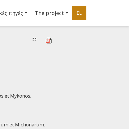
κές πηγές
The project
EL
”
s et Mykonos.
arum et Michonarum.