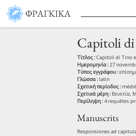
Παράκαμψη προς το κυρίως περιεχόμενο
ΦΡΑΓΚΙΚΑ
Capitoli d
Τίτλος :
Capitoli di Tino
Ημερομηνία :
27 novemb
Τύπος εγγράφου :
επίσημ
Γλώσσα :
latin
Σχετική περίοδος :
médié
Σχετικά μέρη :
Βενετία,
Μ
Περίληψη :
4 requêtes p
Manuscrits
Responsiones ad capitul