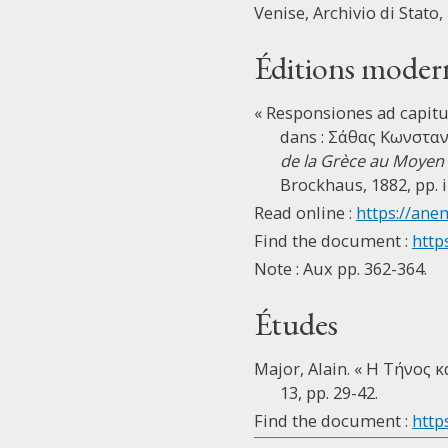
Venise, Archivio di Stato,
Éditions moder
« Responsiones ad capit
dans : Σάθας Κωνσταντ
de la Grèce au Moyen
Brockhaus, 1882, pp. i 
Read online :
https://ane
Find the document :
http
Note : Aux pp. 362-364.
Études
Major, Alain. « Η Τήνος 
13, pp. 29-42.
Find the document :
http