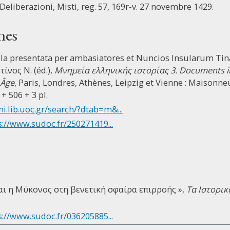
 Deliberazioni, Misti, reg. 57, 169r-v. 27 novembre 1429.
nes
ula presentata per ambasiatores et Nuncios Insularum Ti
ίνος Ν. (éd.),
Μνημεία ελληνικής ιστορίας 3. Documents inéd
 Âge
, Paris, Londres, Athènes, Leipzig et Vienne : Maisonn
+ 506 + 3 pl.
mi.lib.uoc.gr/search/?dtab=m&...
s://www.sudoc.fr/250271419...
και η Μύκονος στη βενετική σφαίρα επιρροής »,
Τα Ιστορικ
s://www.sudoc.fr/036205885...