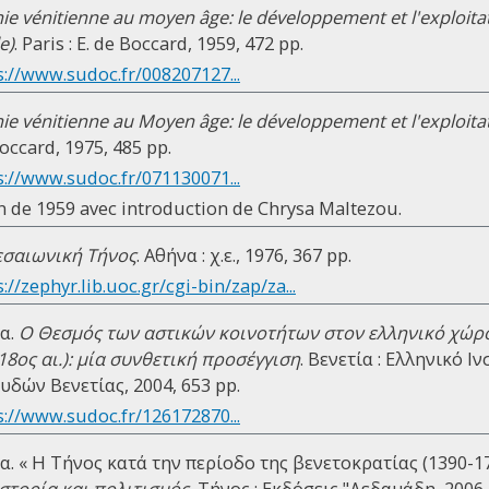
e vénitienne au moyen âge: le développement et l'exploita
e)
. Paris : E. de Boccard, 1959, 472 pp.
s://www.sudoc.fr/008207127...
e vénitienne au Moyen âge: le développement et l'exploita
 Boccard, 1975, 485 pp.
s://www.sudoc.fr/071130071...
on de 1959 avec introduction de Chrysa Maltezou.
εσαιωνική Τήνος
. Αθήνα : χ.ε., 1976, 367 pp.
://zephyr.lib.uoc.gr/cgi-bin/zap/za...
α.
Ο Θεσμός των αστικών κοινοτήτων στον ελληνικό χώρο
18ος αι.): μία συνθετική προσέγγιση
. Βενετία : Ελληνικό 
δών Βενετίας, 2004, 653 pp.
s://www.sudoc.fr/126172870...
. « Η Τήνος κατά την περίοδο της βενετοκρατίας (1390-17
ιστορία και πολιτισμός
, Τήνος : Εκδόσεις "Δεδαμάδη, 2006,