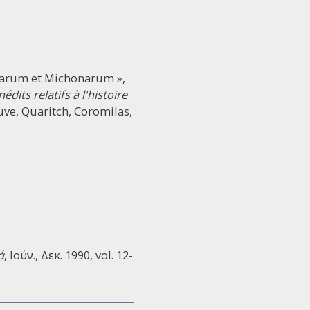
narum et Michonarum »,
its relatifs à l'histoire
euve, Quaritch, Coromilas,
ά
, Ιούν., Δεκ. 1990, vol. 12-