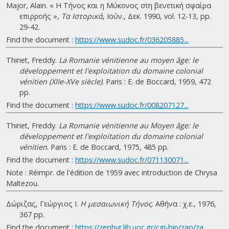
Major, Alain. « Η Τήνος και η Μύκονος στη βενετική σφαίρα
επιρροής »,
Τα Ιστορικά
, Ιούν., Δεκ. 1990, vol. 12-13, pp.
29-42.
Find the document :
https://www.sudoc.fr/036205885...
Thiriet, Freddy.
La Romanie vénitienne au moyen âge: le
développement et l'exploitation du domaine colonial
vénitien (XIIe-XVe siècle)
. Paris : E. de Boccard, 1959, 472
pp.
Find the document :
https://www.sudoc.fr/008207127...
Thiriet, Freddy.
La Romanie vénitienne au Moyen âge: le
développement et l'exploitation du domaine colonial
vénitien
. Paris : E. de Boccard, 1975, 485 pp.
Find the document :
https://www.sudoc.fr/071130071...
Note : Réimpr. de l'édition de 1959 avec introduction de Chrysa
Maltezou.
Δώριζας, Γεώργιος Ι.
Η μεσαιωνική Τήνος
. Αθήνα : χ.ε., 1976,
367 pp.
Find the document :
https://zephyr.lib.uoc.gr/cgi-bin/zap/za...