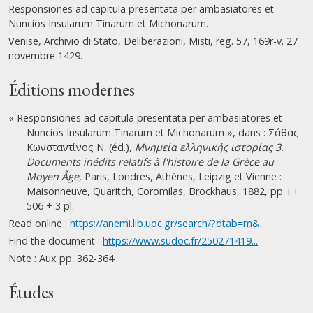
Responsiones ad capitula presentata per ambasiatores et
Nuncios Insularum Tinarum et Michonarum.
Venise, Archivio di Stato, Deliberazioni, Misti, reg. 57, 169r-v. 27
novembre 1429.
Éditions modernes
« Responsiones ad capitula presentata per ambasiatores et
Nuncios Insularum Tinarum et Michonarum », dans : Σάθας
Κωνσταντίνος Ν. (éd.),
Μνημεία ελληνικής ιστορίας 3.
Documents inédits relatifs à l'histoire de la Grèce au
Moyen Âge
, Paris, Londres, Athènes, Leipzig et Vienne :
Maisonneuve, Quaritch, Coromilas, Brockhaus, 1882, pp. i +
506 + 3 pl.
Read online :
https://anemi.lib.uoc.gr/search/?dtab=m&...
Find the document :
https://www.sudoc.fr/250271419...
Note : Aux pp. 362-364.
Études