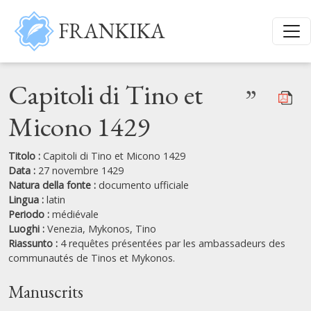
Salta al contenuto principale
FRANKIKA
Capitoli di Tino et
”
Micono 1429
Titolo :
Capitoli di Tino et Micono 1429
Data :
27 novembre 1429
Natura della fonte :
documento ufficiale
Lingua :
latin
Periodo :
médiévale
Luoghi :
Venezia,
Mykonos,
Tino
Riassunto :
4 requêtes présentées par les ambassadeurs des
communautés de Tinos et Mykonos.
Manuscrits