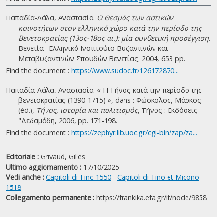
Παπαδία-Λάλα, Αναστασία.
Ο Θεσμός των αστικών
κοινοτήτων στον ελληνικό χώρο κατά την περίοδο της
Βενετοκρατίας (13ος-18ος αι.): μία συνθετική προσέγγιση
.
Βενετία : Ελληνικό Ινστιτούτο Βυζαντινών και
Μεταβυζαντινών Σπουδών Βενετίας, 2004, 653 pp.
Find the document :
https://www.sudoc.fr/126172870...
Παπαδία-Λάλα, Αναστασία. « Η Τήνος κατά την περίοδο της
βενετοκρατίας (1390-1715) », dans : Φώσκολος, Μάρκος
(éd.),
Τήνος, ιστορία και πολιτισμός
, Τήνος : Εκδόσεις
"Δεδαμάδη, 2006, pp. 171-198.
Find the document :
https://zephyr.lib.uoc.gr/cgi-bin/zap/za...
Editoriale :
Grivaud, Gilles
Ultimo aggiornamento :
17/10/2025
Vedi anche :
Capitoli di Tino 1550
Capitoli di Tino et Micono
1518
Collegamento permanente :
https://frankika.efa.gr/it/node/9858