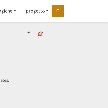
ogiche
il progetto
IT
”
ates.