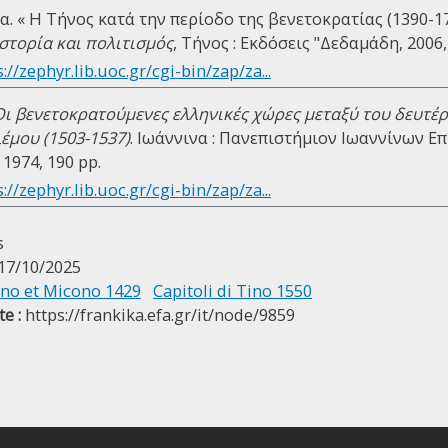
. « Η Τήνος κατά την περίοδο της βενετοκρατίας (1390-17
ιστορία και πολιτισμός
, Τήνος : Εκδόσεις "Δεδαμάδη, 2006,
://zephyr.lib.uoc.gr/cgi-bin/zap/za...
Οι βενετοκρατούμενες ελληνικές χώρες μεταξύ του δευτέρ
έμου (1503-1537)
. Ιωάννινα : Πανεπιστήμιον Ιωαννίνων Ε
1974, 190 pp.
://zephyr.lib.uoc.gr/cgi-bin/zap/za...
s
17/10/2025
Tino et Micono 1429
Capitoli di Tino 1550
e :
https://frankika.efa.gr/it/node/9859