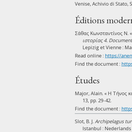
Venise, Achivio di Stato, 
Éditions moder
Σάθας Κωνσταντίνος Ν. «
ιστορίας 4. Documents 
Lepizig et Vienne : M
Read online :
https://ane
Find the document :
http
Études
Major, Alain. « Η Τήνος 
13, pp. 29-42.
Find the document :
http
Slot, B. J.
Archipelagus tur
Istanbul : Nederlands 