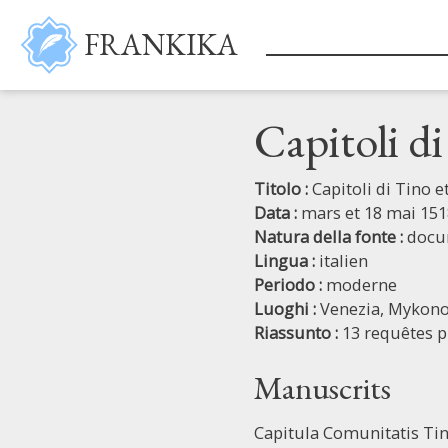
Salta al contenuto principale
FRANKIKA
Capitoli d
Titolo :
Capitoli di Tino 
Data :
mars et 18 mai 151
Natura della fonte :
docu
Lingua :
italien
Periodo :
moderne
Luoghi :
Venezia,
Mykono
Riassunto :
13 requêtes p
Manuscrits
Capitula Comunitatis T