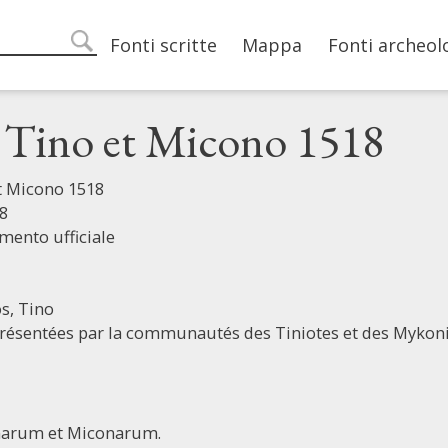
Main navigation
Fonti scritte
Mappa
Fonti archeol
search
i Tino et Micono 1518
et Micono 1518
8
mento ufficiale
s,
Tino
résentées par la communautés des Tiniotes et des Mykoni
inarum et Miconarum.