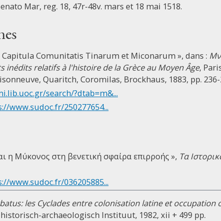
Senato Mar, reg. 18, 47r-48v. mars et 18 mai 1518.
nes
 Capitula Comunitatis Tinarum et Miconarum », dans :
Μν
inédits relatifs à l'histoire de la Grèce au Moyen Âge
, Par
aisonneuve, Quaritch, Coromilas, Brockhaus, 1883, pp. 236-
mi.lib.uoc.gr/search/?dtab=m&...
s://www.sudoc.fr/250277654...
και η Μύκονος στη βενετική σφαίρα επιρροής »,
Τα Ιστορικ
s://www.sudoc.fr/036205885...
batus: les Cyclades entre colonisation latine et occupation
historisch-archaeologisch Instituut, 1982, xii + 499 pp.