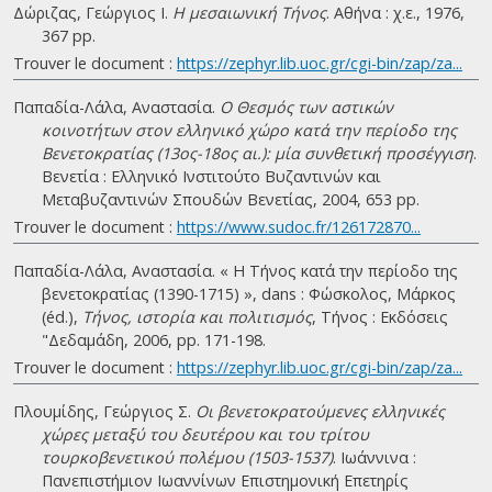
Δώριζας, Γεώργιος Ι.
Η μεσαιωνική Τήνος
. Αθήνα : χ.ε., 1976,
367 pp.
Trouver le document :
https://zephyr.lib.uoc.gr/cgi-bin/zap/za...
Παπαδία-Λάλα, Αναστασία.
Ο Θεσμός των αστικών
κοινοτήτων στον ελληνικό χώρο κατά την περίοδο της
Βενετοκρατίας (13ος-18ος αι.): μία συνθετική προσέγγιση
.
Βενετία : Ελληνικό Ινστιτούτο Βυζαντινών και
Μεταβυζαντινών Σπουδών Βενετίας, 2004, 653 pp.
Trouver le document :
https://www.sudoc.fr/126172870...
Παπαδία-Λάλα, Αναστασία. « Η Τήνος κατά την περίοδο της
βενετοκρατίας (1390-1715) », dans : Φώσκολος, Μάρκος
(éd.),
Τήνος, ιστορία και πολιτισμός
, Τήνος : Εκδόσεις
"Δεδαμάδη, 2006, pp. 171-198.
Trouver le document :
https://zephyr.lib.uoc.gr/cgi-bin/zap/za...
Πλουμίδης, Γεώργιος Σ.
Οι βενετοκρατούμενες ελληνικές
χώρες μεταξύ του δευτέρου και του τρίτου
τουρκοβενετικού πολέμου (1503-1537)
. Ιωάννινα :
Πανεπιστήμιον Ιωαννίνων Επιστημονική Επετηρίς