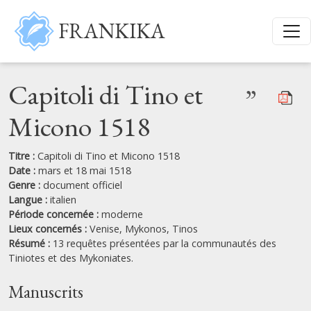
Aller au contenu principal
FRANKIKA
Capitoli di Tino et
”
Micono 1518
Titre :
Capitoli di Tino et Micono 1518
Date :
mars et 18 mai 1518
Genre :
document officiel
Langue :
italien
Période concernée :
moderne
Lieux concernés :
Venise,
Mykonos,
Tinos
Résumé :
13 requêtes présentées par la communautés des
Tiniotes et des Mykoniates.
Manuscrits