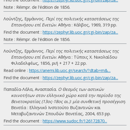
Note : Réimpr. de l'édition de 1856.
Λούντζης, Ερμάννος.
Περί της πολιτικής καταστάσεως της
Επτανήσου επί Ενετών
. Αθήνα : Κάλβος, 1969, 319 pp.
Find the document :
https://zephyr.lib.uoc.gr/cgi-bin/zap/za...
Note : Réimpr. de l'édition de 1856.
Λούντζης, Ερμάννος.
Περί της πολιτικής καταστάσεως της
Επτανήσου επί Ενετών
. Αθήνα : Τύποις Χ. Νικολαίδου
Φιλαδελφέως, 1856, ριή + 217 + 22 pp.
Read online :
https://anemi.lib.uoc.gr/search/?dtab=m&...
Find the document :
https://zephyr.lib.uoc.gr/cgi-bin/zap/za...
Παπαδία-Λάλα, Αναστασία.
Ο Θεσμός των αστικών
κοινοτήτων στον ελληνικό χώρο κατά την περίοδο της
Βενετοκρατίας (13ος-18ος αι.): μία συνθετική προσέγγιση
.
Βενετία : Ελληνικό Ινστιτούτο Βυζαντινών και
Μεταβυζαντινών Σπουδών Βενετίας, 2004, 653 pp.
Find the document :
https://www.sudoc.fr/126172870...