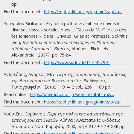
pp.
Find the document :
https://zephyr.lib.uoc.gr/cgi-bin/zap/za...
Yotopolou-Sicilianou, Elly. « La politique vénitienne envers les
diverses classes sociales dans le “Stato da Mar”: le cas des
îles Ioniennes », dans : Grivaud, Gilles et Petmezás, Sōkrátīs
(éd.),
Byzantina et moderna: mélanges en l'honneur
d'Hélène Antoniadis-Bibicou
, Athènes : Ekdoseis
Alexandreia,, 2007?, pp. 75-84.
Find the document :
https://www.sudoc.fr/117242799...
Ανδρεάδης, Ανδρέας Μιχ.
Περί της οικονομικής διοικήσεως
της Επτανήσου επί Βενετοκρατίας
. Eν Αθήναις :
Τυπογραφείον "Εστία", 1914, 2 vol., 226 + 189 pp.
Read online :
https://anemi.lib.uoc.gr/search/?dtab=m&...
Find the document :
https://zephyr.lib.uoc.gr/cgi-bin/zap/za...
Λούντζης, Ερμάννος.
Περί της πολιτικής καταστάσεως της
Επτανήσου επί Ενετών
. Αθήνα : Αναστατικές Εκδόσεις
Διονυσίου Νότη Καραβία, 2000, ριή + 217 + 22 + ΧΧΙΙ pp.
Find the document :
https://zephyr.lib.uoc.gr/cgi-bin/zap/za...