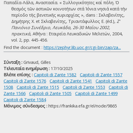
Παπαδία-Λάλα, Αναστασία. « Συλλογικότητες καί πόλη. Ὁ
θεσµός τῶν ἀστικῶν κοινοτήτων στά Ἰόνια νησιά κατά τήν
περίοδο τῆς βενετικῆς κυριαρχίας », dans : Σκλαβενίτης,
Δημήτρης Χ. et Σκλαβενίτης, Τριαντάφυλλος Ε. (éd.),
Ζ'
Πανιόνιο Συνέδριο, Λευκάδα, 26-30 Μαΐου 2002,
πρακτικά
, Αθήνα : Εταιρεία Λευκαδικών Μελετών, 2004,
vol. 2, pp. 445-456.
Find the document :
https://zephyr.lib.uoc.gr/cgi-bin/zap/za...
Σύνταξη :
Grivaud, Gilles
Τελευταία ενημέρωση :
17/10/2025
Βλέπε επίσης :
Capitoli di Zante 1582
Capitoli di Zante 1557
Capitoli di Zante 1576
Capitoli di Zante 1541
Capitoli di Zante
1508
Capitoli di Zante 1515
Capitoli di Zante 1553
Capitoli di
Zante 1566
Capitoli di Zante 1505
Capitoli di Zante 1499
Capitoli di Zante 1584
Μόνιμος σύνδεσμος :
https://frankika.efa.gr/el/node/9865