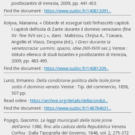
postbizantini di Venezia, 2009, pp. 441-453.
Find the document :
https://www.sudoc.fr/140812091...
Kolyva, Marianna. « Obbedir et esseguir tutti l’infrascritti capitoli.
I capitoli dell’isola di Zante durante il dominio veneziano (fine
XV- fine XVII sec.) », dans : Maltézou, Chrýsa A., Tzavara,
Angeliki et Vlassi, Despina (éd.),
I Greci durante la
venetocrazia: uomini, spazio, idee (XIII-XVIII sec.)
, Venise :
Istituto ellenico di studi bizantini e postbizantini di Venezia,
2009, pp. 483-495.
Find the document :
https://www.sudoc.fr/14081209...
Lunzi, Ermanno.
Della condizione politica delle Isole Jonie
sotto il dominio veneto
. Venise : Tip. del commercio, 1858,
507 pp.
Read online :
https://archive.org/details/dellacondizi...
Find the document :
https://www.sudoc.fr/148784631...
Pojago, Giacomo.
Le leggi municipali delle Isole Jonie
dell’anno 1386, fino alla caduta della Repubblica Veneta
.
Corfou : Dalla Tipografia del Governo, 1848, vol. 2, 275-372