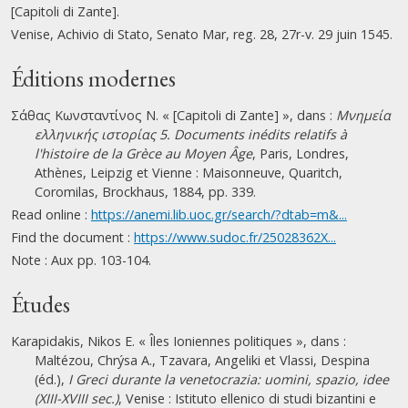
[Capitoli di Zante].
Venise, Achivio di Stato, Senato Mar, reg. 28, 27r-v. 29 juin 1545.
Éditions modernes
Σάθας Κωνσταντίνος Ν. « [Capitoli di Zante] », dans :
Μνημεία
ελληνικής ιστορίας 5. Documents inédits relatifs à
l'histoire de la Grèce au Moyen Âge
, Paris, Londres,
Athènes, Leipzig et Vienne : Maisonneuve, Quaritch,
Coromilas, Brockhaus, 1884, pp. 339.
Read online :
https://anemi.lib.uoc.gr/search/?dtab=m&...
Find the document :
https://www.sudoc.fr/25028362X...
Note : Aux pp. 103-104.
Études
Karapidakis, Nikos E. « Îles Ioniennes politiques », dans :
Maltézou, Chrýsa A., Tzavara, Angeliki et Vlassi, Despina
(éd.),
I Greci durante la venetocrazia: uomini, spazio, idee
(XIII-XVIII sec.)
, Venise : Istituto ellenico di studi bizantini e