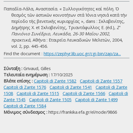
Παπαδία-Λάλα, Αναστασία. « Συλλογικότητες καί πόλη. Ὁ
θεσµός τῶν ἀστικῶν κοινοτήτων στά Ἰόνια νησιά κατά τήν
περίοδο τῆς βενετικῆς κυριαρχίας », dans : Σκλαβενίτης,
Δημήτρης Χ. et Σκλαβενίτης, Τριαντάφυλλος Ε. (éd.),
Ζ'
Πανιόνιο Συνέδριο, Λευκάδα, 26-30 Μαΐου 2002,
πρακτικά
, Αθήνα : Εταιρεία Λευκαδικών Μελετών, 2004,
vol. 2, pp. 445-456.
Find the document :
https://zephyr.lib.uoc.gr/cgi-bin/zap/za...
Σύνταξη :
Grivaud, Gilles
Τελευταία ενημέρωση :
17/10/2025
Βλέπε επίσης :
Capitoli di Zante 1582
Capitoli di Zante 1557
Capitoli di Zante 1576
Capitoli di Zante 1541
Capitoli di Zante
1508
Capitoli di Zante 1515
Capitoli di Zante 1566
Capitoli di
Zante 1545
Capitoli di Zante 1505
Capitoli di Zante 1499
Capitoli di Zante 1584
Μόνιμος σύνδεσμος :
https://frankika.efa.gr/el/node/9866