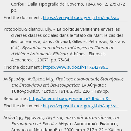
Corfou : Dalla Tipografia del Governo, 1848, vol. 2, 275-372
pp.
Find the document :
https://zephyr.lib.uoc.gr/cgi-bin/zap/za...
Yotopolou-Sicilianou, Elly. « La politique vénitienne envers les
diverses classes sociales dans le “Stato da Mar”: le cas des
îles Ioniennes », dans : Grivaud, Gilles et Petmezás, Sōkrátīs
(éd.),
Byzantina et moderna: mélanges en l'honneur
d'Hélène Antoniadis-Bibicou
, Athènes : Ekdoseis
Alexandreia,, 2007?, pp. 75-84.
Find the document :
https://www.sudoc.fr/117242799...
Ανδρεάδης, Ανδρέας Μιχ.
Περί της οικονομικής διοικήσεως
της Επτανήσου επί Βενετοκρατίας
. Eν Αθήναις :
Τυπογραφείον "Εστία", 1914, 2 vol., 226 + 189 pp.
Read online :
https://anemi.lib.uoc.gr/search/?dtab=m&...
Find the document :
https://zephyr.lib.uoc.gr/cgi-bin/zap/za...
Λούντζης, Ερμάννος.
Περί της πολιτικής καταστάσεως της
Επτανήσου επί Ενετών
. Αθήνα : Αναστατικές Εκδόσεις
Διονυσίου Νότη Καραβία, 2000, ριή + 217 + 22 + ΧΧΙΙ pp.