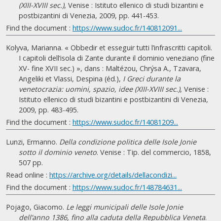
(XIII-XVIII sec.)
, Venise : Istituto ellenico di studi bizantini e
postbizantini di Venezia, 2009, pp. 441-453.
Find the document :
https://www.sudoc.fr/140812091...
Kolyva, Marianna. « Obbedir et esseguir tutti l’infrascritti capitoli.
I capitoli dell’isola di Zante durante il dominio veneziano (fine
XV- fine XVII sec.) », dans : Maltézou, Chrýsa A., Tzavara,
Angeliki et Vlassi, Despina (éd.),
I Greci durante la
venetocrazia: uomini, spazio, idee (XIII-XVIII sec.)
, Venise :
Istituto ellenico di studi bizantini e postbizantini di Venezia,
2009, pp. 483-495.
Find the document :
https://www.sudoc.fr/14081209...
Lunzi, Ermanno.
Della condizione politica delle Isole Jonie
sotto il dominio veneto
. Venise : Tip. del commercio, 1858,
507 pp.
Read online :
https://archive.org/details/dellacondizi...
Find the document :
https://www.sudoc.fr/148784631...
Pojago, Giacomo.
Le leggi municipali delle Isole Jonie
dell’anno 1386, fino alla caduta della Repubblica Veneta
.