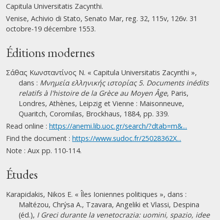
Capitula Universitatis Zacynthi.
Venise, Achivio di Stato, Senato Mar, reg. 32, 115v, 126v. 31
octobre-19 décembre 1553.
Éditions modernes
Σάθας Κωνσταντίνος Ν. « Capitula Universitatis Zacynthi »,
dans :
Μνημεία ελληνικής ιστορίας 5. Documents inédits
relatifs à l'histoire de la Grèce au Moyen Âge
, Paris,
Londres, Athènes, Leipzig et Vienne : Maisonneuve,
Quaritch, Coromilas, Brockhaus, 1884, pp. 339.
Read online :
https://anemi.lib.uoc.gr/search/?dtab=m&...
Find the document :
https://www.sudoc.fr/25028362X...
Note : Aux pp. 110-114.
Études
Karapidakis, Nikos E. « Îles Ioniennes politiques », dans :
Maltézou, Chrýsa A., Tzavara, Angeliki et Vlassi, Despina
(éd.),
I Greci durante la venetocrazia: uomini, spazio, idee