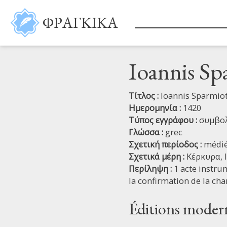
Παράκαμψη προς το κυρίως περιεχόμενο
ΦΡΑΓΚΙΚΑ
Ioannis Sp
Τίτλος :
Ioannis Sparmiot
Ημερομηνία :
1420
Τύπος εγγράφου :
συμβολ
Γλώσσα :
grec
Σχετική περίοδος :
médié
Σχετικά μέρη :
Κέρκυρα,
Περίληψη :
1 acte instrum
la confirmation de la chan
Éditions moder