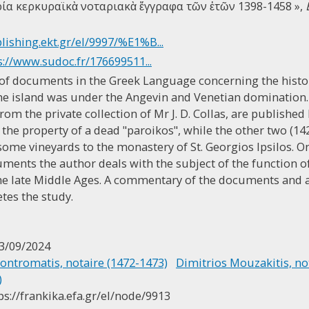
ρία κερκυραϊκὰ νοταριακὰ ἔγγραφα τῶν ἐτῶν 1398-1458 »,
lishing.ekt.gr/el/9997/%E1%B...
s://www.sudoc.fr/176699511...
ty of documents in the Greek Language concerning the histo
he island was under the Angevin and Venetian domination.
om the private collection of Mr J. D. Collas, are published 
f the property of a dead "paroikos", while the other two (1
f some vineyards to the monastery of St. Georgios Ipsilos. O
ments the author deals with the subject of the function o
the late Middle Ages. A commentary of the documents and a l
tes the study.
3/09/2024
ontromatis, notaire (1472-1473)
Dimitrios Mouzakitis, no
)
ps://frankika.efa.gr/el/node/9913