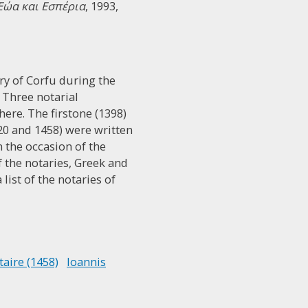
Eώα και Eσπέρια
, 1993,
ry of Corfu during the
 Three notarial
here. The firstone (1398)
420 and 1458) were written
n the occasion of the
f the notaries, Greek and
ist of the notaries of
taire (1458)
Ioannis