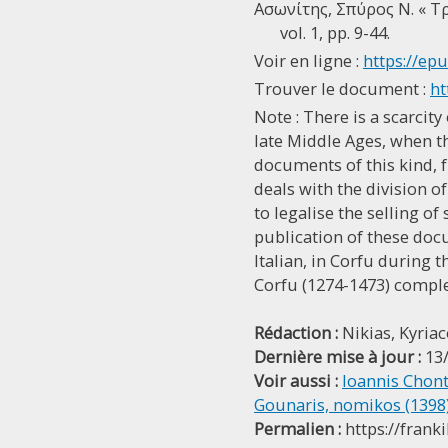
Ασωνίτης, Σπύρος Ν. « T
vol. 1, pp. 9-44.
Voir en ligne :
https://epu
Trouver le document :
ht
Note : There is a scarci
late Middle Ages, when t
documents of this kind, fr
deals with the division o
to legalise the selling o
publication of these docu
Italian, in Corfu during 
Corfu (1274-1473) comple
Rédaction :
Nikias, Kyria
Dernière mise à jour :
13
Voir aussi :
Ioannis Chont
Gounaris, nomikos (1398
Permalien :
https://frank