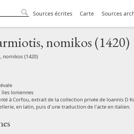
Main navigation
Sources écrites
Carte
Sources arc
search
armiotis, nomikos (1420)
, nomikos (1420)
évale
,
îles Ioniennes
té à Corfou, extrait de la collection privée de Ioannis D Kol
lerie, en latin, puis d'une traduction de l'acte en italien.
nes