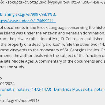
ρία κερκυραϊκὰ νοταριακὰ ἔγγραφα τῶν ἐτῶν 1398-1458 »,
blishing.ekt.gr/el/9997/%E1%B...
tps://www.sudoc.fr/176699511...
ty of documents in the Greek Language concerning the histo
he island was under the Angevin and Venetian domination.
om the private collection of Mr J. D. Collas, are published 
f the property of a dead "paroikos", while the other two (1
f some vineyards to the monastery of St. Georgios Ipsilos. O
ments the author deals with the subject of the function o
the late Middle Ages. A commentary of the documents and a l
tes the study.
co
/09/2024
romatis, notaire (1472-1473)
Dimitrios Mouzakitis, notair
)
ika.efa.gr/fr/node/9913