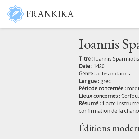
Aller au contenu principal
FRANKIKA
Ioannis Sp
Titre :
Ioannis Sparmiotis
Date :
1420
Genre :
actes notariés
Langue :
grec
Période concernée :
médi
Lieux concernés :
Corfou
Résumé :
1 acte instrumen
confirmation de la chancel
Éditions moder