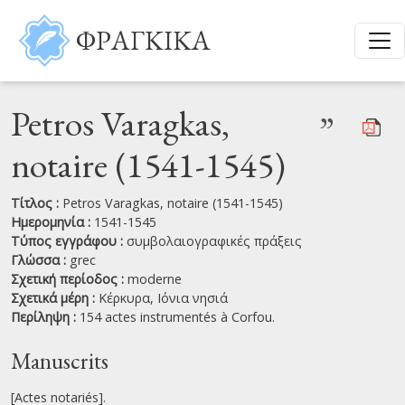
Παράκαμψη προς το κυρίως περιεχόμενο
ΦΡΑΓΚΙΚΑ
Petros Varagkas,
”
notaire (1541-1545)
Τίτλος :
Petros Varagkas, notaire (1541-1545)
Ημερομηνία :
1541-1545
Τύπος εγγράφου :
συμβολαιογραφικές πράξεις
Γλώσσα :
grec
Σχετική περίοδος :
moderne
Σχετικά μέρη :
Κέρκυρα,
Ιόνια νησιά
Περίληψη :
154 actes instrumentés à Corfou.
Manuscrits
[Actes notariés].