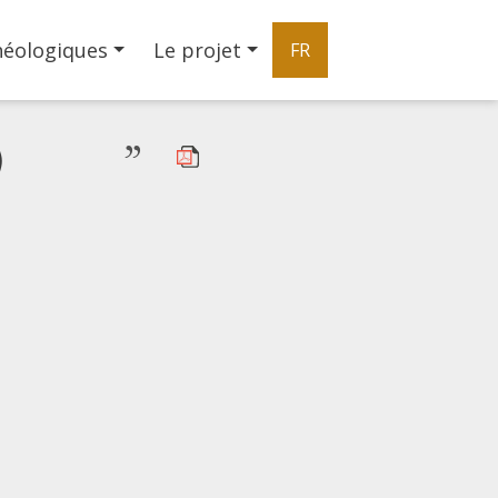
héologiques
Le projet
FR
)
”