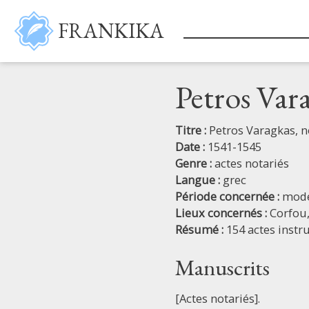
Aller au contenu principal
FRANKIKA
Petros Var
Titre :
Petros Varagkas, n
Date :
1541-1545
Genre :
actes notariés
Langue :
grec
Période concernée :
mod
Lieux concernés :
Corfou
Résumé :
154 actes instr
Manuscrits
[Actes notariés].