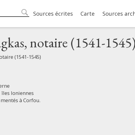
Main navigation
Sources écrites
Carte
Sources arc
search
agkas, notaire (1541-1545
otaire (1541-1545)
erne
,
îles Ioniennes
umentés à Corfou.