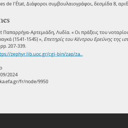
les de l'État, Διάφοροι συμβουλαιογράφοι, δεσμίδα 8, αριθ
nes
et Παπαρρήγα-Αρτεμιάδη, Λυδία. « Οι πράξεις του νοταρί
αγκά (1541-1545) »,
Επετηρίς του Κέντρου Ερεύνης της ισ
, pp. 207-339.
tps://zephyr.lib.uoc.gr/cgi-bin/zap/za...
co
/09/2024
ika.efa.gr/fr/node/9950