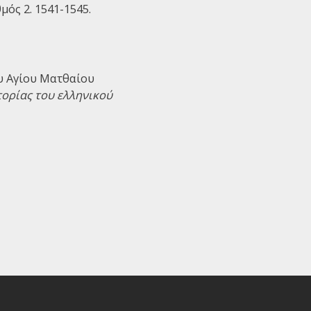
μός 2. 1541-1545.
ου Αγίου Ματθαίου
τορίας του ελληνικού