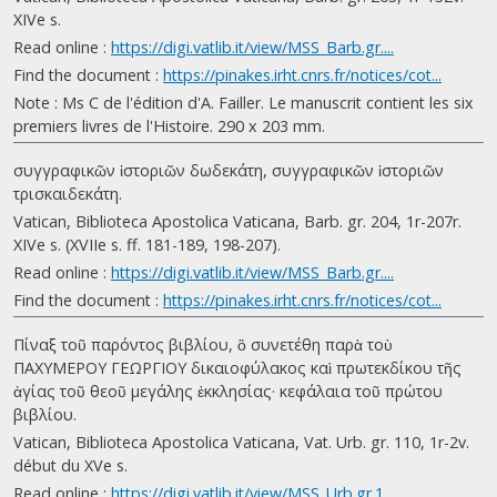
XIVe s.
Read online :
https://digi.vatlib.it/view/MSS_Barb.gr....
Find the document :
https://pinakes.irht.cnrs.fr/notices/cot...
Note : Ms C de l'édition d'A. Failler. Le manuscrit contient les six
premiers livres de l'Histoire. 290 x 203 mm.
συγγραφικῶν ἱστοριῶν δωδεκάτη, συγγραφικῶν ἱστοριῶν
τρισκαιδεκάτη.
Vatican, Biblioteca Apostolica Vaticana, Barb. gr. 204, 1r-207r.
XIVe s. (XVIIe s. ff. 181-189, 198-207).
Read online :
https://digi.vatlib.it/view/MSS_Barb.gr....
Find the document :
https://pinakes.irht.cnrs.fr/notices/cot...
Πίναξ τοῦ παρόντος βιβλίου, ὃ συνετέθη παρὰ τοὺ
ΠΑΧΥΜΕΡΟΥ ΓΕΩΡΓΙΟΥ δικαιοφύλακος καὶ πρωτεκδίκου τῆς
ἁγίας τοῦ θεοῦ μεγάλης ἐκκλησίας· κεφάλαια τοῦ πρώτου
βιβλίου.
Vatican, Biblioteca Apostolica Vaticana, Vat. Urb. gr. 110, 1r-2v.
début du XVe s.
Read online :
https://digi.vatlib.it/view/MSS_Urb.gr.1...