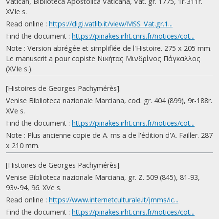
Vatican, Biblioteca Apostolica Vaticana, Vat. gr. 1775, 1r-311r.
XVIe s.
Read online :
https://digi.vatlib.it/view/MSS_Vat.gr.1...
Find the document :
https://pinakes.irht.cnrs.fr/notices/cot...
Note : Version abrégée et simplifiée de l'Histoire. 275 x 205 mm.
Le manuscrit a pour copiste Νικήτας Μινδρίνος Πάγκαλλος
(XVIe s.).
[Histoires de Georges Pachymérès].
Venise Biblioteca nazionale Marciana, cod. gr. 404 (899), 9r-188r.
XVe s.
Find the document :
https://pinakes.irht.cnrs.fr/notices/cot...
Note : Plus ancienne copie de A. ms a de l'édition d'A. Failler. 287
x 210 mm.
[Histoires de Georges Pachymérès].
Venise Biblioteca nazionale Marciana, gr. Z. 509 (845), 81-93,
93v-94, 96. XVe s.
Read online :
https://www.internetculturale.it/jmms/ic...
Find the document :
https://pinakes.irht.cnrs.fr/notices/cot...