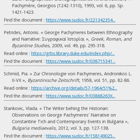
Pachymère, Georgios (1242-1310), 1993, vol. 6, pp. Sp.
1421-1423.
Find the document :
https://www.sudoc.fr/221342354...
Petrides, Antonis. « George Pachymeres between Ethnography
and Narrative: Συγραφικαὶ Ἱστορίαι »,
Greek, Roman, and
Byzantine Studies
, 2009, vol. 49, pp. 295-318.
Read online :
https://grbs.library.duke.edu/index.php/...
Find the document :
https://www.sudoc.fr/038715341...
Schmid, Pia. « Zur Chronologie von Pachymeres, Andronikos L.
II-VII »,
Byzantinische Zeitschrift
, 1958, vol. 51, pp. 82-86.
Read online :
https://archive.org/details/57-1964/51%2...
Find the document :
https://www.sudoc.fr/03868263X...
Stankovic, Vlada. « The Writer behing the Historian:
Observations on George Pachymeres' Narrative on
Constantine Tich and Contemporary Events in Bulgaria »,
Bulgaria mediaevalis
, 2012, vol. 3, pp. 127-138.
Find the document :
https://www.sudoc.fr/158149025...