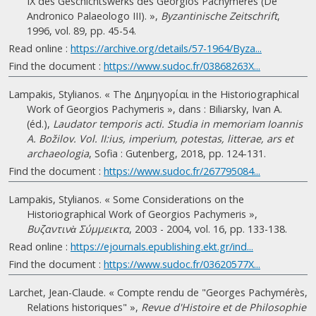
IX des Geschichtswerks des Georgios Pachymeres (De
Andronico Palaeologo III). »,
Byzantinische Zeitschrift
,
1996, vol. 89, pp. 45-54.
Read online :
https://archive.org/details/57-1964/Byza...
Find the document :
https://www.sudoc.fr/03868263X...
Lampakis, Stylianos. « The Δημηγορίαι in the Historiographical
Work of Georgios Pachymeris », dans : Biliarsky, Ivan A.
(éd.),
Laudator temporis acti. Studia in memoriam Ioannis
A. Božilov. Vol. II:ius, imperium, potestas, litterae, ars et
archaeologia
, Sofia : Gutenberg, 2018, pp. 124-131.
Find the document :
https://www.sudoc.fr/267795084...
Lampakis, Stylianos. « Some Considerations on the
Historiographical Work of Georgios Pachymeris »,
Bυζαντινὰ Σύμμεικτα
, 2003 - 2004, vol. 16, pp. 133-138.
Read online :
https://ejournals.epublishing.ekt.gr/ind...
Find the document :
https://www.sudoc.fr/03620577X...
Larchet, Jean-Claude. « Compte rendu de "Georges Pachymérès,
Relations historiques" »,
Revue d'Histoire et de Philosophie