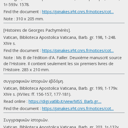
1r-593v. 1578.
Find the document :
https://pinakes.irht.cnrs.fr/notices/cot...
Note : 310 x 205 mm.
[Histoires de Georges Pachymérès].
Vatican, Biblioteca Apostolica Vaticana, Barb. gr. 198, 1-248.
XIVe s.
Find the document :
https://pinakes.irht.cnrs.fr/notices/cot...
Note : Ms B de l'édition d'A. Failler. Deuxième manuscrit source
de l'Histoire. Il contient seulement les six premiers livres de
l'Histoire. 285 x 210 mm.
συγγραφικῶν ἱστοριῶν ἑβδόμη.
Vatican, Biblioteca Apostolica Vaticana, Barb. gr. 199, 1-179v.
XIVe s. (XVIIes: ff. 156-157, 177-181).
Read online :
https://digi.vatlib.it/view/MSS_Barb.gr....
Find the document :
https://pinakes.irht.cnrs.fr/notices/cot...
Συγγραφικῶν ἱστοριῶν.
Vatican, Biblioteca Apostolica Vaticana, Barb. gr. 203, 1r-132v.