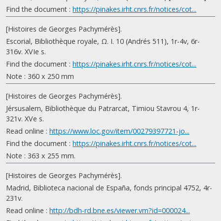
Find the document :
https://pinakes.irht.cnrs.fr/notices/cot...
[Histoires de Georges Pachymérès].
Escorial, Bibliothèque royale, Ω. I. 10 (Andrés 511), 1r-4v, 6r-
316v. XVIe s.
Find the document :
https://pinakes.irht.cnrs.fr/notices/cot...
Note : 360 x 250 mm
[Histoires de Georges Pachymérès].
Jérsusalem, Bibliothèque du Patrarcat, Timiou Stavrou 4, 1r-
321v. XVe s.
Read online :
https://www.loc.gov/item/00279397721-jo...
Find the document :
https://pinakes.irht.cnrs.fr/notices/cot...
Note : 363 x 255 mm.
[Histoires de Georges Pachymérès].
Madrid, Biblioteca nacional de España, fonds principal 4752, 4r-
231v.
Read online :
http://bdh-rd.bne.es/viewer.vm?id=000024...