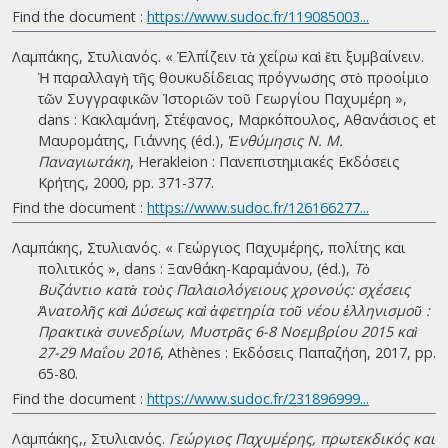
Find the document :
https://www.sudoc.fr/119085003...
Λαμπάκης, Στυλιανός. « Ἐλπίζειν τὰ χείρω καὶ ἔτι ξυμβαίνειν.
Ἡ παραλλαγὴ τῆς θουκυδίδειας πρόγνωσης στὸ προοίμιο
τῶν Συγγραφικῶν Ἱστοριῶν τοῦ Γεωργίου Παχυμέρη »,
dans : Κακλαμάνη, Στέφανος, Μαρκόπουλος, Αθανάσιος et
Μαυρομάτης, Γιάννης (éd.),
Ἐνθύμησις Ν. Μ.
Παναγιωτάκη
, Herakleion : Πανεπιστημιακές Εκδόσεις
Κρήτης, 2000, pp. 371-377.
Find the document :
https://www.sudoc.fr/126166277...
Λαμπάκης, Στυλιανός. « Γεώργιος Παχυμέρης, πολίτης και
πολιτικός », dans : Ξανθάκη-Καραμάνου, (éd.),
Τὸ
Βυζάντιο κατὰ τοὺς Παλαιολόγειους χρονούς: σχέσεις
Ἀνατολῆς καὶ Δύσεως καὶ ἀφετηρία τοῦ νέου ἑλληνισμοῦ :
Πρακτικὰ συνεδρίων, Μυστρᾶς 6-8 Νοεμβρίου 2015 καὶ
27-29 Μαΐου 2016
, Athènes : Εκδόσεις Παπαζήση, 2017, pp.
65-80.
Find the document :
https://www.sudoc.fr/231896999...
Λαμπάκης,, Στυλιανός.
Γεώργιος Παχυμέρης, πρωτεκδικός και