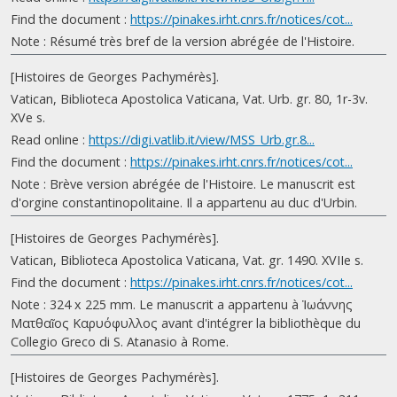
Find the document :
https://pinakes.irht.cnrs.fr/notices/cot...
Note : Résumé très bref de la version abrégée de l'Histoire.
[Histoires de Georges Pachymérès].
Vatican, Biblioteca Apostolica Vaticana, Vat. Urb. gr. 80, 1r-3v.
XVe s.
Read online :
https://digi.vatlib.it/view/MSS_Urb.gr.8...
Find the document :
https://pinakes.irht.cnrs.fr/notices/cot...
Note : Brève version abrégée de l'Histoire. Le manuscrit est
d'orgine constantinopolitaine. Il a appartenu au duc d'Urbin.
[Histoires de Georges Pachymérès].
Vatican, Biblioteca Apostolica Vaticana, Vat. gr. 1490. XVIIe s.
Find the document :
https://pinakes.irht.cnrs.fr/notices/cot...
Note : 324 x 225 mm. Le manuscrit a appartenu à Ἰωάννης
Ματθαῖος Καρυόφυλλος avant d'intégrer la bibliothèque du
Collegio Greco di S. Atanasio à Rome.
[Histoires de Georges Pachymérès].