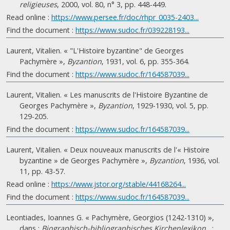
religieuses
, 2000, vol. 80, n° 3, pp. 448-449.
Read online :
https://www.persee.fr/doc/rhpr_0035-2403...
Find the document :
https://www.sudoc.fr/039228193...
Laurent, Vitalien. « "L'Histoire byzantine" de Georges
Pachymère »,
Byzantion
, 1931, vol. 6, pp. 355-364.
Find the document :
https://www.sudoc.fr/164587039...
Laurent, Vitalien. « Les manuscrits de l'Histoire Byzantine de
Georges Pachymère »,
Byzantion
, 1929-1930, vol. 5, pp.
129-205.
Find the document :
https://www.sudoc.fr/164587039...
Laurent, Vitalien. « Deux nouveaux manuscrits de l'« Histoire
byzantine » de Georges Pachymère »,
Byzantion
, 1936, vol.
11, pp. 43-57.
Read online :
https://www.jstor.org/stable/44168264...
Find the document :
https://www.sudoc.fr/164587039...
Leontiades, Ioannes G. « Pachymère, Georgios (1242-1310) »,
dans :
Biographisch-bibliographisches Kirchenlexikon
, :