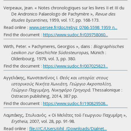
Verpeaux, Jean. « Notes chronologiques sur les livres II et III du
De Andronico Palaeologo de Pachymère »,
Revue des
études byzantines
, 1959, vol. 17, pp. 168-173.
Read online :
www.persee.fr/doc/rebyz_0766-5598_1959_n...
Find the document :
https://www.sudoc.fr/039758060...
Wirth, Peter. « Pachymeres, Georgios », dans :
Biographisches
Lexikon zur Geschichte Südosteuropas
, Münich :
Oldenbourg, 1979, vol. 3, pp. 380.
Find the document :
https://www.sudoc.fr/007025823...
Αγγελάκης, Κωνσταντίνος Ι.
Θεός και ιστορία: στους
ιστορικούς Νικήτα Χωνιάτη, Γεώργιο Ακροπολίτη,
Γεώργιο Παχυμέρη, Νικηφόρο Γρηγορά
. Thessalonique :
Ostracon publishing, 2014, 387 pp.
Find the document :
https://www.sudoc.fr/190829508...
Λαμπάκης, Στυλιανός. « Οἱ Mελέτες τοῦ Γεωργιου Παχυμέρη »,
Erytheia
, 2007, vol. 28, pp. 91-98.
Read online :
file:///C:/Users/phil_/Downloads/Dialnet...