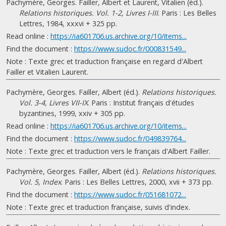
Pachymère, Georges. Failler, Albert et Laurent, Vitalien (éd.).
Relations historiques. Vol. 1-2, Livres I-III
. Paris : Les Belles
Lettres, 1984, xxxvi + 325 pp.
Read online :
https://ia601706.us.archive.org/10/items...
Find the document :
https://www.sudoc.fr/000831549...
Note : Texte grec et traduction française en regard d'Albert
Failler et Vitalien Laurent.
Pachymère, Georges. Failler, Albert (éd.).
Relations historiques.
Vol. 3-4, Livres VII-IX
. Paris : Institut français d'études
byzantines, 1999, xxiv + 305 pp.
Read online :
https://ia601706.us.archive.org/10/items...
Find the document :
https://www.sudoc.fr/049839764...
Note : Texte grec et traduction vers le français d'Albert Failler.
Pachymère, Georges. Failler, Albert (éd.).
Relations historiques.
Vol. 5, Index
. Paris : Les Belles Lettres, 2000, xvii + 373 pp.
Find the document :
https://www.sudoc.fr/051681072...
Note : Texte grec et traduction française, suivis d'index.