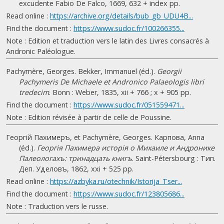
excudente Fabio De Falco, 1669, 632 + index pp.
Read online :
https://archive.org/details/bub_gb_UDU4B...
Find the document :
https://www.sudoc.fr/100266355...
Note : Edition et traduction vers le latin des Livres consacrés à
Andronic Paléologue.
Pachymère, Georges. Bekker, Immanuel (éd.).
Georgii
Pachymeris De Michaele et Andronico Palaeologis libri
tredecim
. Bonn : Weber, 1835, xii + 766 ; x + 905 pp.
Find the document :
https://www.sudoc.fr/051559471...
Note : Edition révisée à partir de celle de Poussine.
Георгiй Пахимеръ, et Pachymère, Georges. Карпова, Anna
(éd.).
Георгiя Пахимера исторiя о Михаиле и Андронике
Палеологахъ: тринадцать книгъ
. Saint-Pétersbourg : Тип.
Деп. Уделовъ, 1862, xxi + 525 pp.
Read online :
https://azbyka.ru/otechnik/Istorija_Tser...
Find the document :
https://www.sudoc.fr/123805686...
Note : Traduction vers le russe.