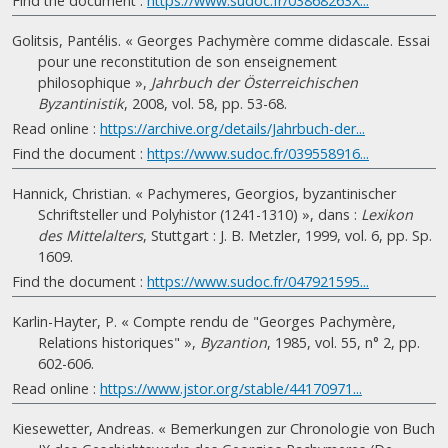
Find the document :
https://www.sudoc.fr/03868263X...
Golitsis, Pantélis. « Georges Pachymère comme didascale. Essai
pour une reconstitution de son enseignement
philosophique »,
Jahrbuch der Österreichischen
Byzantinistik
, 2008, vol. 58, pp. 53-68.
Read online :
https://archive.org/details/Jahrbuch-der...
Find the document :
https://www.sudoc.fr/039558916...
Hannick, Christian. « Pachymeres, Georgios, byzantinischer
Schriftsteller und Polyhistor (1241-1310) », dans :
Lexikon
des Mittelalters
, Stuttgart : J. B. Metzler, 1999, vol. 6, pp. Sp.
1609.
Find the document :
https://www.sudoc.fr/047921595...
Karlin-Hayter, P. « Compte rendu de "Georges Pachymère,
Relations historiques" »,
Byzantion
, 1985, vol. 55, n° 2, pp.
602-606.
Read online :
https://www.jstor.org/stable/44170971...
Kiesewetter, Andreas. « Bemerkungen zur Chronologie von Buch