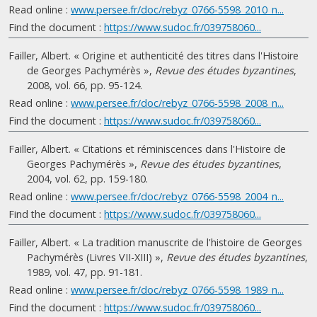
Read online :
www.persee.fr/doc/rebyz_0766-5598_2010_n...
Find the document :
https://www.sudoc.fr/039758060...
Failler, Albert. « Origine et authenticité des titres dans l'Histoire
de Georges Pachymérès »,
Revue des études byzantines
,
2008, vol. 66, pp. 95-124.
Read online :
www.persee.fr/doc/rebyz_0766-5598_2008_n...
Find the document :
https://www.sudoc.fr/039758060...
Failler, Albert. « Citations et réminiscences dans l'Histoire de
Georges Pachymérès »,
Revue des études byzantines
,
2004, vol. 62, pp. 159-180.
Read online :
www.persee.fr/doc/rebyz_0766-5598_2004_n...
Find the document :
https://www.sudoc.fr/039758060...
Failler, Albert. « La tradition manuscrite de l'histoire de Georges
Pachymérès (Livres VII-XIII) »,
Revue des études byzantines
,
1989, vol. 47, pp. 91-181.
Read online :
www.persee.fr/doc/rebyz_0766-5598_1989_n...
Find the document :
https://www.sudoc.fr/039758060...