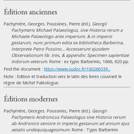
Éditions anciennes
Pachymère, Georges. Poussines, Pierre (éd.).
Georgii
Pachymeris Michael Palaeologus, sive Historia rerum a
Michaele Palaeologo ante imperium, & in imperio
gestarum, nunc primum edita ex bibliotheca Barberina,
interprete Petro Possino… Accesserunt ejusdem
Observationum lib. tres, & appendix: Specimen sapientiae
Indorum veterum
. Rome : ex typis Barberinis, 1666, 620 pp.
Find the document :
https://www.sudoc.fr/100266339...
Note : Edition et traduction vers le latin des livres couvrant le
règne de Michel Paléologue.
Éditions modernes
Pachymère, Georges. Poussines, Pierre (éd.).
Georgii
Pachymeris Andronicus Palaeologus sive Historia rerum
ab Andronico seniore in imperio gestarum ad annum ejus
aetatis undequiquagesimum
. Rome : Typis Barberinis