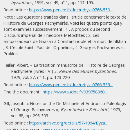
byzantines
, 1991, vol. 49, n° 1, pp. 171-195.
Read online :
https://www.persee.fr/doc/rebyz_0766-559...
Note : Les questions traitées dans l'article concernent le texte de
l'Histoire de Georges Pachymérès. Voici les quatre points qui y
sont examinés successivement : 1 . A propos du second
Discours impérial de Théodore Métochitès ; 2. Les
ambassadeurs de Ghazan à Constantinople et la mort de l'ilkhan
; 3. L'école Saint- Paul de l'Orphelinat; 4. Georges Pachymérès et
Proklos.
Failler, Albert. « La tradition manuscrite de l'Histoire de Georges
Pachymère (livres I-VI) »,
Revue des études byzantines
,
1979, vol. 37, n° 1, pp. 123-220.
Read online :
https://www.persee.fr/doc/rebyz_0766-559...
Find the document :
https://www.sudoc.fr/039758060...
Gill, Joseph. « Notes on the De Michaele et Andronico Paleologis
of George Pachymeres »,
Byzantinische Zeitschrift
, 1975,
vol. 68, pp. 295-303.
Read online :
https://archive.org/details/57-1964/Byza...