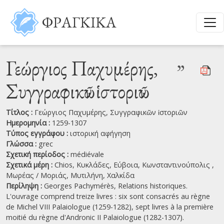
Παράκαμψη προς το κυρίως περιεχόμενο
ΦΡΑΓΚΙΚΑ
Γεώργιος Παχυμέρης,
”
Συγγραφικῶν ἱστοριῶν
Τίτλος :
Γεώργιος Παχυμέρης, Συγγραφικῶν ἱστοριῶν
Ημερομηνία :
1259-1307
Τύπος εγγράφου :
ιστορική αφήγηση
Γλώσσα :
grec
Σχετική περίοδος :
médiévale
Σχετικά μέρη :
Chios,
Κυκλάδες,
Εύβοια,
Κωνσταντινούπολις ,
Μωρέας / Μοριάς,
Μυτιλήνη,
Χαλκίδα
Περίληψη :
Georges Pachymérès, Relations historiques.
L'ouvrage comprend treize livres : six sont consacrés au règne
de Michel VIII Palaiologue (1259-1282), sept livres à la première
moitié du règne d'Andronic II Palaiologue (1282-1307).