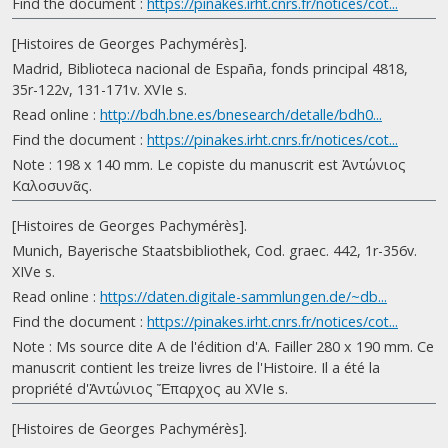
Find the document :
https://pinakes.irht.cnrs.fr/notices/cot...
[Histoires de Georges Pachymérès].
Madrid, Biblioteca nacional de España, fonds principal 4818,
35r-122v, 131-171v. XVIe s.
Read online :
http://bdh.bne.es/bnesearch/detalle/bdh0...
Find the document :
https://pinakes.irht.cnrs.fr/notices/cot...
Note : 198 x 140 mm. Le copiste du manuscrit est Ἀντώνιος
Καλοσυνᾶς.
[Histoires de Georges Pachymérès].
Munich, Bayerische Staatsbibliothek, Cod. graec. 442, 1r-356v.
XIVe s.
Read online :
https://daten.digitale-sammlungen.de/~db...
Find the document :
https://pinakes.irht.cnrs.fr/notices/cot...
Note : Ms source dite A de l'édition d'A. Failler 280 x 190 mm. Ce
manuscrit contient les treize livres de l'Histoire. Il a été la
propriété d'Ἀντώνιος Ἔπαρχος au XVIe s.
[Histoires de Georges Pachymérès].