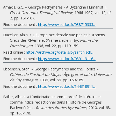
Arnakis, G.G. « George Pachymeres - A Byzantine Humanist »,
Greek Orthodox Theological Review
, 1966-1967, vol. 12, n°
2, pp. 161-167.
Find the document :
https://www.sudoc.fr/038715333...
Ducellier, Alain. « L'Europe occidentale vue par les historiens
Grecs des XIVème et XVème siècle »,
Byzantinische
Forschungen
, 1996, vol. 22, pp. 119-159.
Read online :
https://archive.org/details/byzantinisch...
Find the document :
https://www.sudoc.fr/039113116...
Ebbensen, Sten. « George Pachymeres and the Topics »,
Cahiers de l'institut du Moyen Âge grec et latin, Université
de Copenhague
, 1996, vol. 66, pp. 169-185.
Find the document :
https://www.sudoc.fr/144318911...
Failler, Albert. « L'anticipation comme procédé littéraire et
comme indice rédactionnel dans l'Histoire de Georges
Pachymérès »,
Revue des études byzantines
, 2010, vol. 68,
pp. 165-178.