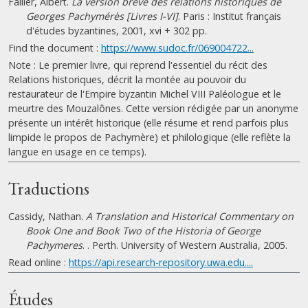
Failler, Albert.
La version brève des relations historiques de
Georges Pachymérès [Livres I-VI]
. Paris : Institut français
d'études byzantines, 2001, xvi + 302 pp.
Find the document :
https://www.sudoc.fr/069004722...
Note : Le premier livre, qui reprend l'essentiel du récit des
Relations historiques, décrit la montée au pouvoir du
restaurateur de l'Empire byzantin Michel VIII Paléologue et le
meurtre des Mouzalônes. Cette version rédigée par un anonyme
présente un intérêt historique (elle résume et rend parfois plus
limpide le propos de Pachymère) et philologique (elle reflète la
langue en usage en ce temps).
Traductions
Cassidy, Nathan.
A Translation and Historical Commentary on
Book One and Book Two of the Historia of George
Pachymeres
. . Perth. University of Western Australia, 2005.
Read online :
https://api.research-repository.uwa.edu....
Études