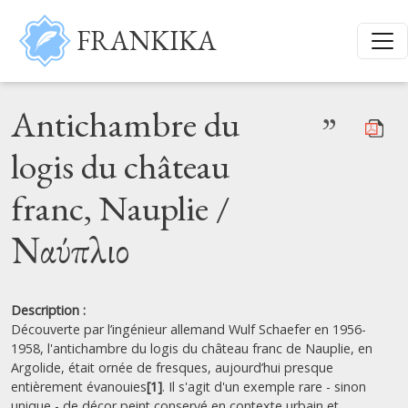
Skip to main content
FRANKIKA
Antichambre du
”
logis du château
franc, Nauplie /
Ναύπλιο
Description :
Découverte par l’ingénieur allemand Wulf Schaefer en 1956-
1958, l'antichambre du logis du château franc de Nauplie, en
Argolide, était ornée de fresques, aujourd’hui presque
entièrement évanouies
[1]
. Il s'agit d'un exemple rare - sinon
unique - de décor peint conservé en contexte urbain et