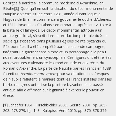
Georges à Karditsa, la commune moderne d'Akraiphnio, en
Béotie
[2]
. Quoi qu’il en soit, la datation du décor monumental de
Nauplie doit être située entre 1291, année durant laquelle
Hugues de Brienne commence à gouverner le duché d’Athènes,
et 1311, lorsque les Catalans s’en emparent après leur victoire à
la bataille d’Halmyros. Le décor monumental, attribué à un
artiste grec local, s’inscrit dans la production picturale du XIIIe
siècle qui s’observe dans plusieurs églises de rite byzantin du
Péloponnèse. Il a été complété par une seconde campagne,
intégrant un guerrier sans nimbe et un personnage à la peau
noire, probablement un cynocéphale. Ces figures ont été reliées
aux aventures d’Alexandre le Grand en Inde et aux récits du
Roman d’Alexandre. La perte de Nauplie par les Francs en 1389
fournit un
terminus ante quem
pour sa datation. Les fresques
de Nauplie reflètent la manière dont les Francs installés dans les
territoires grecs ont utilisé la peinture byzantine et le passé
antique afin d'affirmer leur légitimité à exercer le pouvoir en
Grèce.
[1]
Schaefer 1961 ; Hirschbichler 2005 ; Gerstel 2001, pp. 265-
268, 278-279, fig. 1, 3 ; Kalopissi-Verti 2015, pp. 376, 378-379.