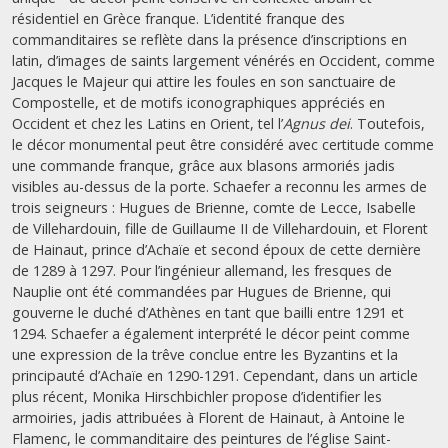
résidentiel en Grèce franque. L’identité franque des
commanditaires se reflète dans la présence d’inscriptions en
latin, d’images de saints largement vénérés en Occident, comme
Jacques le Majeur qui attire les foules en son sanctuaire de
Compostelle, et de motifs iconographiques appréciés en
Occident et chez les Latins en Orient, tel l’
Agnus dei
. Toutefois,
le décor monumental peut être considéré avec certitude comme
une commande franque, grâce aux blasons armoriés jadis
visibles au-dessus de la porte. Schaefer a reconnu les armes de
trois seigneurs : Hugues de Brienne, comte de Lecce, Isabelle
de Villehardouin, fille de Guillaume II de Villehardouin, et Florent
de Hainaut, prince d’Achaïe et second époux de cette dernière
de 1289 à 1297. Pour l’ingénieur allemand, les fresques de
Nauplie ont été commandées par Hugues de Brienne, qui
gouverne le duché d’Athènes en tant que bailli entre 1291 et
1294. Schaefer a également interprété le décor peint comme
une expression de la trêve conclue entre les Byzantins et la
principauté d’Achaïe en 1290-1291. Cependant, dans un article
plus récent, Monika Hirschbichler propose d’identifier les
armoiries, jadis attribuées à Florent de Hainaut, à Antoine le
Flamenc, le commanditaire des peintures de l’église Saint-