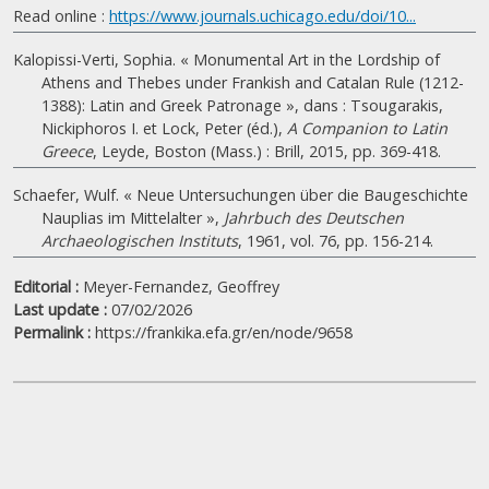
Read online :
https://www.journals.uchicago.edu/doi/10...
Kalopissi-Verti, Sophia. « Monumental Art in the Lordship of
Athens and Thebes under Frankish and Catalan Rule (1212-
1388): Latin and Greek Patronage », dans : Tsougarakis,
Nickiphoros I. et Lock, Peter (éd.),
A Companion to Latin
Greece
, Leyde, Boston (Mass.) : Brill, 2015, pp. 369-418.
Schaefer, Wulf. « Neue Untersuchungen über die Baugeschichte
Nauplias im Mittelalter »,
Jahrbuch des Deutschen
Archaeologischen Instituts
, 1961, vol. 76, pp. 156-214.
Editorial :
Meyer-Fernandez, Geoffrey
Last update :
07/02/2026
Permalink :
https://frankika.efa.gr/en/node/9658
|
©
Leaflet
Google
Antichambre du logis du château franc,
+
−