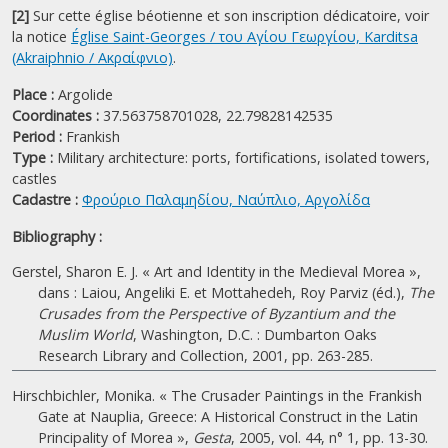
[2]
Sur cette église béotienne et son inscription dédicatoire, voir
la notice
Église Saint-Georges / του Αγίου Γεωργίου, Karditsa
(Akraiphnio / Ακραίφνιο)
.
Place :
Argolide
Coordinates :
37.563758701028, 22.79828142535
Period :
Frankish
Type :
Military architecture: ports, fortifications, isolated towers,
castles
Cadastre :
Φρούριο Παλαμηδίου, Ναύπλιο, Αργολίδα
Bibliography :
Gerstel, Sharon E. J. « Art and Identity in the Medieval Morea »,
dans : Laiou, Angeliki E. et Mottahedeh, Roy Parviz (éd.),
The
Crusades from the Perspective of Byzantium and the
Muslim World
, Washington, D.C. : Dumbarton Oaks
Research Library and Collection, 2001, pp. 263-285.
Hirschbichler, Monika. « The Crusader Paintings in the Frankish
Gate at Nauplia, Greece: A Historical Construct in the Latin
Principality of Morea »,
Gesta
, 2005, vol. 44, n° 1, pp. 13-30.