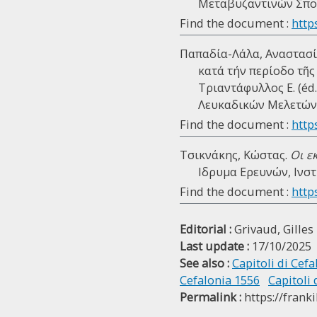
Μεταβυζαντινών Σπου
Find the document :
http
Παπαδία-Λάλα, Αναστασία
κατά τήν περίοδο τῆς 
Τριαντάφυλλος Ε. (éd.
Λευκαδικών Μελετών, 2
Find the document :
https
Τσικνάκης, Κώστας.
Οι ε
Ιδρυμα Ερευνών, Ινστ
Find the document :
http
Editorial :
Grivaud, Gilles
Last update :
17/10/2025
See also :
Capitoli di Cef
Cefalonia 1556
Capitoli 
Permalink :
https://frank