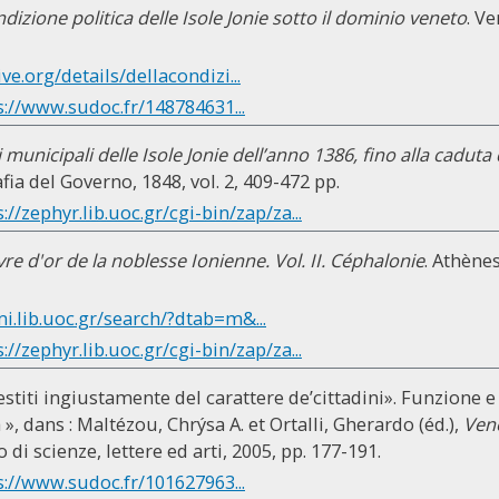
ndizione politica delle Isole Jonie sotto il dominio veneto
. V
ive.org/details/dellacondizi...
s://www.sudoc.fr/148784631...
i municipali delle Isole Jonie dell’anno 1386, fino alla cadut
fia del Governo, 1848, vol. 2, 409-472 pp.
://zephyr.lib.uoc.gr/cgi-bin/zap/za...
vre d'or de la noblesse Ionienne. Vol. II. Céphalonie
. Athènes
mi.lib.uoc.gr/search/?dtab=m&...
://zephyr.lib.uoc.gr/cgi-bin/zap/za...
 vestiti ingiustamente del carattere de’cittadini». Funzione 
», dans : Maltézou, Chrýsa A. et Ortalli, Gherardo (éd.),
Vene
o di scienze, lettere ed arti, 2005, pp. 177-191.
s://www.sudoc.fr/101627963...