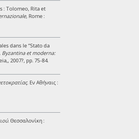
ns : Tolomeo, Rita et
ternazionale
, Rome :
ales dans le “Stato da
,
Byzantina et moderna:
ia,, 2007?, pp. 75-84.
νετοκρατίας
. Eν Αθήναις :
σιού
. Θεσσαλονίκη :