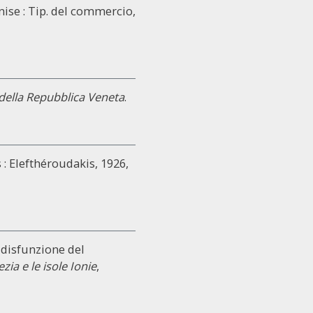
enise : Tip. del commercio,
a della Repubblica Veneta
.
 : Elefthéroudakis, 1926,
e disfunzione del
zia e le isole Ionie
,