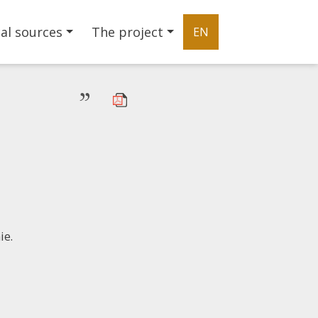
al sources
The project
EN
”
ie.