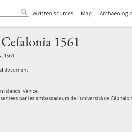
Main navigation
Written sources
Map
Archaeologic
search
i Cefalonia 1561
ia 1561
ial document
n Islands,
Venice
sentées par les ambassadeurs de l'università de Céphalon
.