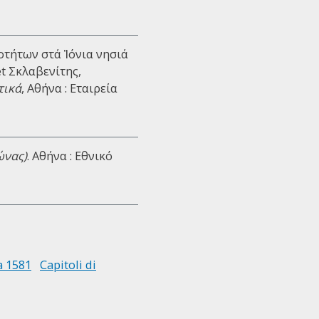
οτήτων στά Ἰόνια νησιά
et Σκλαβενίτης,
τικά
, Αθήνα : Εταιρεία
ώνας)
. Αθήνα : Εθνικό
a 1581
Capitoli di