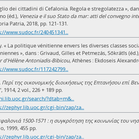
iglio dei cittadini di Cefalonia. Regola e stregolatezza », da
no (éd.),
Venezia e il suo Stato da mar: atti del convegno in
ria Patria, 2018, pp. 121-131.
s://www.sudoc.fr/240451341...
. « La politique vénitienne envers les diverses classes soci
oniennes », dans : Grivaud, Gilles et Petmezás, Sōkrátīs (éd.)
 d'Hélène Antoniadis-Bibicou
, Athènes : Ekdoseis Alexandre
s://www.sudoc.fr/117242799...
.
Περί της οικονομικής διοικήσεως της Επτανήσου επί Βε
1914, 2 vol., 226 + 189 pp.
mi.lib.uoc.gr/search/?dtab=m&...
://zephyr.lib.uoc.gr/cgi-bin/zap/za...
φαλονιά 1500-1571 : η συγκρότηση της κοινωνίας του νη
o, 1999, 455 pp.
://zephyr.lib.uoc.gr/cgi-bin/zap/za...