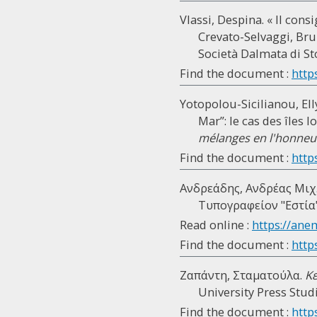
Vlassi, Despina. « Il cons
Crevato-Selvaggi, Bru
Società Dalmata di Sto
Find the document :
http
Yotopolou-Sicilianou, Elly
Mar”: le cas des îles I
mélanges en l'honneur
Find the document :
http
Ανδρεάδης, Ανδρέας Μιχ
Τυπογραφείον "Εστία", 
Read online :
https://ane
Find the document :
https
Ζαπάντη, Σταματούλα.
Κε
University Press Studi
Find the document :
https