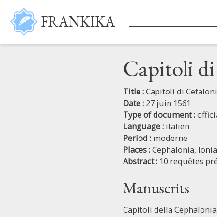
Skip to main content
FRANKIKA
Capitoli d
Title :
Capitoli di Cefalon
Date :
27 juin 1561
Type of document :
offic
Language :
italien
Period :
moderne
Places :
Cephalonia,
Ionia
Abstract :
10 requêtes pré
Manuscrits
Capitoli della Cephalonia