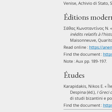
Venise, Achivio di Stato, 
Éditions moder
Σάθας Κωνσταντίνος Ν. « 
inédits relatifs à l'hi
Maisonneuve, Quaritch
Read online :
https://ane
Find the document :
http
Note : Aux pp. 189-197.
Études
Karapidakis, Nikos E. « Îl
Despina (éd.),
I Greci 
di studi bizantini e p
Find the document :
http