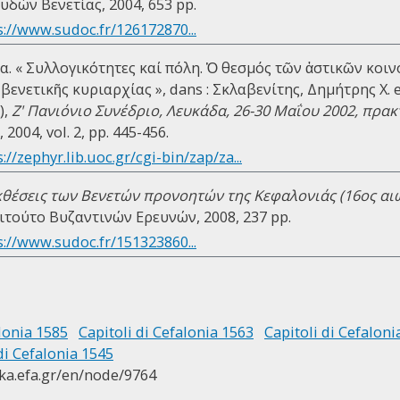
δών Βενετίας, 2004, 653 pp.
s://www.sudoc.fr/126172870...
. « Συλλογικότητες καί πόλη. Ὁ θεσµός τῶν ἀστικῶν κοιν
βενετικῆς κυριαρχίας », dans : Σκλαβενίτης, Δημήτρης Χ. 
),
Ζ' Πανιόνιο Συνέδριο, Λευκάδα, 26-30 Μαΐου 2002, πρακ
004, vol. 2, pp. 445-456.
://zephyr.lib.uoc.gr/cgi-bin/zap/za...
κθέσεις των Βενετών προνοητών της Κεφαλονιάς (16ος αι
ιτούτο Βυζαντινών Ερευνών, 2008, 237 pp.
s://www.sudoc.fr/151323860...
alonia 1585
Capitoli di Cefalonia 1563
Capitoli di Cefaloni
di Cefalonia 1545
ika.efa.gr/en/node/9764