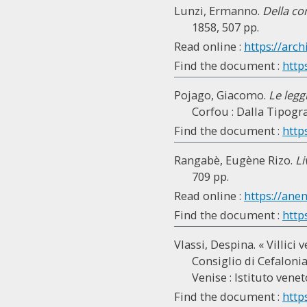
Lunzi, Ermanno.
Della co
1858, 507 pp.
Read online :
https://arch
Find the document :
http
Pojago, Giacomo.
Le legg
Corfou : Dalla Tipogra
Find the document :
https
Rangabè, Eugène Rizo.
Li
709 pp.
Read online :
https://ane
Find the document :
https
Vlassi, Despina. « Villici
Consiglio di Cefalonia 
Venise : Istituto venet
Find the document :
http