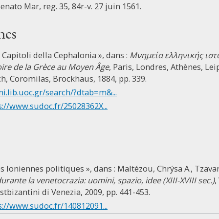
Senato Mar, reg. 35, 84r-v. 27 juin 1561.
nes
Capitoli della Cephalonia », dans :
Μνημεία ελληνικής ιστ
stoire de la Grèce au Moyen Âge
, Paris, Londres, Athènes, Lei
, Coromilas, Brockhaus, 1884, pp. 339.
mi.lib.uoc.gr/search/?dtab=m&...
s://www.sudoc.fr/25028362X...
es Ioniennes politiques », dans : Maltézou, Chrýsa A., Tzavar
durante la venetocrazia: uomini, spazio, idee (XIII-XVIII sec.)
,
ostbizantini di Venezia, 2009, pp. 441-453.
s://www.sudoc.fr/140812091...