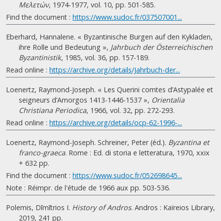
Μελετών
, 1974-1977, vol. 10, pp. 501-585.
Find the document :
https://www.sudoc.fr/037507001...
Eberhard, Hannalene. « Byzantinische Burgen auf den Kykladen,
ihre Rolle und Bedeutung »,
Jahrbuch der Österreichischen
Byzantinistik
, 1985, vol. 36, pp. 157-189.
Read online :
https://archive.org/details/Jahrbuch-der...
Loenertz, Raymond-Joseph. « Les Querini comtes d’Astypalée et
seigneurs d’Amorgos 1413-1446-1537 »,
Orientalia
Christiana Periodica
, 1966, vol. 32, pp. 272-293.
Read online :
https://archive.org/details/ocp-62-1996-...
Loenertz, Raymond-Joseph. Schreiner, Peter (éd.).
Byzantina et
franco-graeca
. Rome : Ed. di storia e letteratura, 1970, xxix
+ 632 pp.
Find the document :
https://www.sudoc.fr/052698645...
Note : Réimpr. de l'étude de 1966 aux pp. 503-536.
Polemis, Dīmītrios I.
History of Andros
. Andros : Kaïreios Library,
2019, 241 pp.