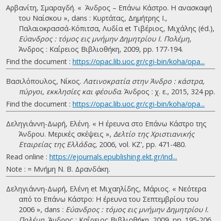
Αρβανίτη, Σμαραγδή. « Άνδρος – Επάνω Κάστρο. Η ανασκαφή
του Ναίσκου », dans : Κυρτάτας, Δημήτρης Ι.,
Παλαιοκρασσά-Κόπιτσα, Λυδία et Τιβέριος, Μιχάλης (éd.),
Εύανδρος : τόμος εις μνήμην Δημητρίου Ι. Πολέμη
,
Άνδρος : Καΐρειος Βιβλιοθήκη, 2009, pp. 177-194.
Find the document :
https://opac.lib.uoc.gr/cgi-bin/koha/opa...
Βασιλόπουλος, Νίκος.
Λατινοκρατία στην Άνδρο : κάστρα,
πύργοι, εκκλησίες και φέουδα
. Άνδρος : χ. ε., 2015, 324 pp.
Find the document :
https://opac.lib.uoc.gr/cgi-bin/koha/opa...
Δεληγιάννη-Δωρή, Ελένη. « Η έρευνα στο Επάνω Κάστρο της
Άνδρου. Μερικές σκέψεις »,
Δελτίο της Χριστιανικής
Εταιρείας της Ελλάδας
, 2006, vol. KZ', pp. 471-480.
Read online :
https://ejournals.epublishing.ekt.gr/ind...
Note : = Μνήμη Ν. Β. Δρανδάκη.
Δεληγιάννη-Δωρή, Ελένη et Μιχαηλίδης, Μάριος. « Νεότερα
από το Επάνω Κάστρο: Η έρευνα του Σεπτεμβρίου του
2006 », dans :
Εύανδρος : τόμος εις μνήμην Δημητρίου Ι.
Πολέμη
, Άνδρος : Καΐρειος Βιβλιοθήκη, 2009, pp. 195-206.