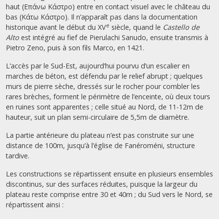
haut (Επάνω Κάστρο) entre en contact visuel avec le château du
bas (Κάτω Κάστρο). Il n’apparaît pas dans la documentation
e
historique avant le début du XV
siècle, quand le
Castello de
Alto
est intégré au fief de Pierulachi Sanudo, ensuite transmis à
Pietro Zeno, puis à son fils Marco, en 1421.
L’accès par le Sud-Est, aujourd’hui pourvu d’un escalier en
marches de béton, est défendu par le relief abrupt ; quelques
murs de pierre sèche, dressés sur le rocher pour combler les
rares brèches, forment le périmètre de l’enceinte, où deux tours
en ruines sont apparentes ; celle situé au Nord, de 11-12m de
hauteur, suit un plan semi-circulaire de 5,5m de diamètre.
La partie antérieure du plateau n’est pas construite sur une
distance de 100m, jusqu’à l’église de Fanéroméni, structure
tardive.
Les constructions se répartissent ensuite en plusieurs ensembles
discontinus, sur des surfaces réduites, puisque la largeur du
plateau reste comprise entre 30 et 40m ; du Sud vers le Nord, se
répartissent ainsi :