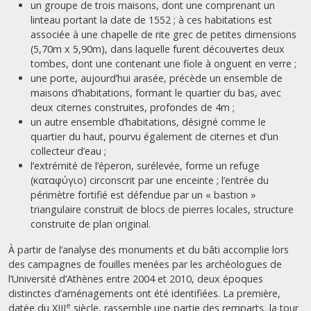
un groupe de trois maisons, dont une comprenant un
linteau portant la date de 1552 ; à ces habitations est
associée à une chapelle de rite grec de petites dimensions
(5,70m x 5,90m), dans laquelle furent découvertes deux
tombes, dont une contenant une fiole à onguent en verre ;
une porte, aujourd’hui arasée, précède un ensemble de
maisons d’habitations, formant le quartier du bas, avec
deux citernes construites, profondes de 4m ;
un autre ensemble d’habitations, désigné comme le
quartier du haut, pourvu également de citernes et d’un
collecteur d’eau ;
l’extrémité de l’éperon, surélevée, forme un refuge
(καταφύγιο) circonscrit par une enceinte ; l’entrée du
périmètre fortifié est défendue par un « bastion »
triangulaire construit de blocs de pierres locales, structure
construite de plan original.
À partir de l’analyse des monuments et du bâti accomplie lors
des campagnes de fouilles menées par les archéologues de
l’Université d’Athènes entre 2004 et 2010, deux époques
distinctes d’aménagements ont été identifiées. La première,
e
datée du XIII
siècle, rassemble une partie des remparts, la tour