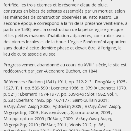
fortifiée, les trois citernes et le réservoir d’eau de pluie,
construits en blocs de schistes assemblés par un mortier, selon
les méthodes de construction observées au Kato Kastro. La
seconde époque correspond à la fin de la présence vénitienne, à
partir de 1530, avec la construction de la petite église grecque
et les petites maisons d’habitation adjacentes, construites avec
des pierres locales et de la boue. L’église Fanéroméni appartient
sans doute à cette dernière phase et devait être, à l’origine, le
lieu de culte associé au site.
e
Progressivement abandonné au cours du XVIII
siècle, le site est
redécouvert par Jean-Alexandre Buchon, en 1841.
Références : Buchon (1841) 1911, pp. 212-213 ; Πασχάλης 1925-
1927, Τ. 1, σσ. 589-590 ; Loenertz 1966, p. 379 (= Loenertz 1970,
p. 521) ; Eberhard 1974-1977, pp. 539-546 ; Slot 1982, vol. 1,
p. 28 ; Eberhard 1985, pp. 167-177 ; Saint-Guillain 2001 ;
Δεληγιάννη-Δωρή 2006 ; Αρβανίτη 2009 ; Δεληγιάννη-Δωρή,
Μιχαηλίδης 2009 ; Κοντογιάννης, Χριστόπουλος 2009 ;
Μπαρμπαρίτσα 2009 ; Πάλλης 2009 ; Δεληγιάννη-Δωρή,
Μιχαηλίδης 2010 ; Πάλλης 2011 ; Vionis 2012, p. 86 ;
Δεληγιάννη-Δωρή 2012 ; Πάλλης 2012 ; Βασιλόπουλος 2015,