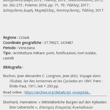
σσ. 262-273 ; Polemis 2016, pp. 71, 79 ; Πάλλης 2017 ;
Δεληγιάννη-Δωρή, Μιχαηλίδης, Κοντογιάννης, Πάλλης 2017.
Regione :
Cicladi
Coordinate geografiche :
37.79927, 24.9487
Periodo :
Veneziana
Tipo :
Architettura militare: porti, fortificazioni, torri isolate,
castelli
Bibliografia :
Buchon, Jean Alexandre C. Longnon, Jean (éd.).
Voyage dans
l'Eubée, les Iles Ioniennes et les Cyclades en 1841
. Paris :
Émile-Paul, 1911, lxiii + 293 pp.
Read online :
https://archive.org/details/gri_voyageda...
Eberhard, Hannalene. « Mittelalterliche Burgen auf den Kykladen.
Eine Uebersicht »,
Επετηρίς Εταιρείας Κυκλαδικών