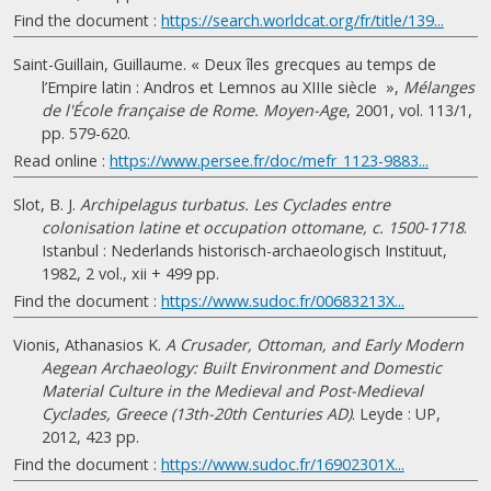
Find the document :
https://search.worldcat.org/fr/title/139...
Saint-Guillain, Guillaume. « Deux îles grecques au temps de
l’Empire latin : Andros et Lemnos au XIIIe siècle »,
Mélanges
de l'École française de Rome. Moyen-Age
, 2001, vol. 113/1,
pp. 579-620.
Read online :
https://www.persee.fr/doc/mefr_1123-9883...
Slot, B. J.
Archipelagus turbatus. Les Cyclades entre
colonisation latine et occupation ottomane, c. 1500-1718
.
Istanbul : Nederlands historisch-archaeologisch Instituut,
1982, 2 vol., xii + 499 pp.
Find the document :
https://www.sudoc.fr/00683213X...
Vionis, Athanasios K.
A Crusader, Ottoman, and Early Modern
Aegean Archaeology: Built Environment and Domestic
Material Culture in the Medieval and Post-Medieval
Cyclades, Greece (13th-20th Centuries AD)
. Leyde : UP,
2012, 423 pp.
Find the document :
https://www.sudoc.fr/16902301X...