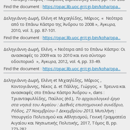
Find the document :
https://opac.lib.uoc.gr/cgi-bin/koha/opa...
Δεληγιάννη-Δωρή, Ελένη et Μιχαηλίδης, Μάριος. « Νεότερα
από το Επάνω Κάστρο της Άνδρου το 2008 »,
Άγκυρα
,
2010, vol. 3, pp. 87-101.
Find the document :
https://opac.lib.uoc.gr/cgi-bin/koha/opa...
Δεληγιάννη-Δωρή, Ελένη. « Νεότερα από το Επάνω Κάστρο: Οι
ανασκαφές το 2009 και το 2010 και ενα σύντομο
οδοιπορικό »,
Άγκυρα
, 2012, vol. 4, pp. 33-49.
Find the document :
https://opac.lib.uoc.gr/cgi-bin/koha/opa...
Δεληγιάννη-Δωρή, Ελένη et Μιχαηλίδης, Μάριος ,
Κοντογιάννης, Νίκος Δ. et Πάλλης, Γιώργος. « Έρευνα και
ανασκαφές στο Eπάνω Kάστρο Άνδρου », dans :
Τριανταφυλλίδης, Παύλος (éd.),
Το αρχαιολογικό έργο
στα νησιά του Αιγαίου : Διεθνές επιστημονικό συνέδριο,
Ρόδος, 27 Νοεμβρίου-1 Δεκεμβρίου 2013
, Μυτιλήνη :
Υπουργείο Πολιτισμού και Αθλητισμού, Γενική Γραμματεία
Αιγαίου και Νησιωτικής Πολιτικής, 2017, Τόμος Β, pp.
273-282.