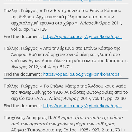
Πάλλης, Γιώργος. « Το λίθινο χρονικό του Επάνω Κάστρου
της Άνδρου. Αρχιτεκτονικά μέλη και γλυπτά από την
αρχαιολογική έρευνα στο χώρο »,
Νήσος Άνδρος
, 2011,
vol. 5, pp. 121-128.
Find the document :
https://opac.lib.uoc.gr/cgi-bin/koha/opa...
Πάλλης, Γιώργος. « Από την έρευνα στο Επάνω Κάστρο της
Άνδρου. Βυζαντινά αρχιτεκτονικά μέλη και γλυπτά στο
ναό των Αγίων Αποστόλων στη νότια κλιτύ του Κάστρου »,
Άγκυρα
, 2012, vol. 4, pp. 51-71.
Find the document :
https://opac.lib.uoc.gr/cgi-bin/koha/opa...
Πάλλης, Γιώργος. « Το Επάνω Κάστρο της Άνδρου και ο ναός
της Φανερωμένης το 1926. Ανέκδοτες φωτογραφίες από το
αρχείο του ΕΛΙΑ »,
Νήσος Άνδρος
, 2017, vol. 11, pp. 22-30.
Find the document :
https://opac.lib.uoc.gr/cgi-bin/koha/opa...
Πασχάλης, Δημήτριος Π.
Η Άνδρος: ήτοι ιστορία της νήσου
από των αρχαιοτάτων χρόνων μέχρι των καθ' ημάς
.
Αθήνα : Τυπογραφείο της Εστίας, 1925-1927, 2 τομ., 731 +