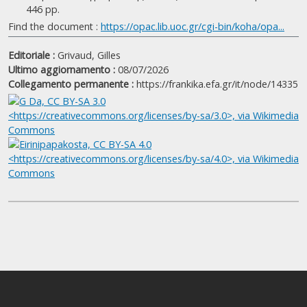
446 pp.
Find the document :
https://opac.lib.uoc.gr/cgi-bin/koha/opa...
Editoriale :
Grivaud, Gilles
Ultimo aggiornamento :
08/07/2026
Collegamento permanente :
https://frankika.efa.gr/it/node/14335
|
©
Leaflet
Google
Επάνω Κάστρο / Κάστρο της Φανερωμέν
+
−