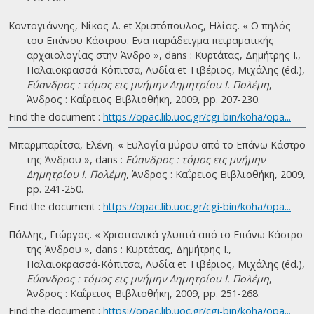
Κοντογιάννης, Νίκος Δ. et Χριστόπουλος, Ηλίας. « Ο πηλός
του Επάνου Κάστρου. Ενα παράδειγμα πειραματικής
αρχαιολογίας στην Άνδρο », dans : Κυρτάτας, Δημήτρης Ι.,
Παλαιοκρασσά-Κόπιτσα, Λυδία et Τιβέριος, Μιχάλης (éd.),
Εύανδρος : τόμος εις μνήμην Δημητρίου Ι. Πολέμη
,
Άνδρος : Καΐρειος Βιβλιοθήκη, 2009, pp. 207-230.
Find the document :
https://opac.lib.uoc.gr/cgi-bin/koha/opa...
Μπαρμπαρίτσα, Ελένη. « Ευλογία μύρου από το Επάνω Κάστρο
της Άνδρου », dans :
Εύανδρος : τόμος εις μνήμην
Δημητρίου Ι. Πολέμη
, Άνδρος : Καΐρειος Βιβλιοθήκη, 2009,
pp. 241-250.
Find the document :
https://opac.lib.uoc.gr/cgi-bin/koha/opa...
Πάλλης, Γιώργος. « Χριστιανικά γλυπτά από το Επάνω Κάστρο
της Άνδρου », dans : Κυρτάτας, Δημήτρης Ι.,
Παλαιοκρασσά-Κόπιτσα, Λυδία et Τιβέριος, Μιχάλης (éd.),
Εύανδρος : τόμος εις μνήμην Δημητρίου Ι. Πολέμη
,
Άνδρος : Καΐρειος Βιβλιοθήκη, 2009, pp. 251-268.
Find the document :
https://opac.lib.uoc.gr/cgi-bin/koha/opa...