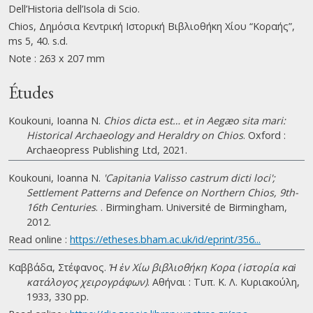
Dell’Historia dell’Isola di Scio.
Chios, Δημόσια Κεντρική Ιστορική Βιβλιοθήκη Χίου “Κοραής”,
ms 5, 40. s.d.
Note : 263 x 207 mm
Études
Koukouni, Ioanna N.
Chios dicta est… et in Aegæo sita mari:
Historical Archaeology and Heraldry on Chios
. Oxford :
Archaeopress Publishing Ltd, 2021.
Koukouni, Ioanna N.
'Capitania Valisso castrum dicti loci';
Settlement Patterns and Defence on Northern Chios, 9th-
16th Centuries
. . Birmingham. Université de Birmingham,
2012.
Read online :
https://etheses.bham.ac.uk/id/eprint/356...
Καββάδα, Στέφανος.
Ἡ ἐν Χίω βιβλιοθήκη Κορα ( ἱστορία καὶ
κατάλογος χειρογράφων)
. Αθήναι : Τυπ. Κ. Λ. Κυριακούλη,
1933, 330 pp.