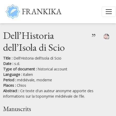
Skip to main content
FRANKIKA
Dell’Historia
”
dell’Isola di Scio
Title :
Dell’Historia dell’Isola di Scio
Date :
s.d.
Type of document :
historical account
Language :
italien
Period :
médiévale, moderne
Places :
Chios
Abstract :
Ce texte d'un auteur anonyme apporte des
informations sur la toponymie médiévale de l'île.
Manuscrits