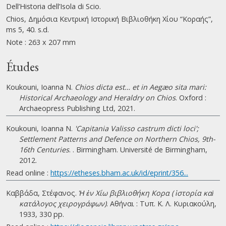
Dell’Historia dell’Isola di Scio.
Chios, Δημόσια Κεντρική Ιστορική Βιβλιοθήκη Χίου “Κοραής”,
ms 5, 40. s.d.
Note : 263 x 207 mm
Études
Koukouni, Ioanna N.
Chios dicta est… et in Aegæo sita mari:
Historical Archaeology and Heraldry on Chios
. Oxford :
Archaeopress Publishing Ltd, 2021.
Koukouni, Ioanna N.
'Capitania Valisso castrum dicti loci';
Settlement Patterns and Defence on Northern Chios, 9th-
16th Centuries
. . Birmingham. Université de Birmingham,
2012.
Read online :
https://etheses.bham.ac.uk/id/eprint/356...
Καββάδα, Στέφανος.
Ἡ ἐν Χίω βιβλιοθήκη Κορα ( ἱστορία καὶ
κατάλογος χειρογράφων)
. Αθήναι : Τυπ. Κ. Λ. Κυριακούλη,
1933, 330 pp.