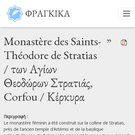
Παράκαμψη προς το κυρίως περιεχόμενο
ΦΡΑΓΚΙΚΑ
Monastère des Saints-
”
Théodore de Stratias
/ των Αγίων
Θεοδώρων Στρατιάς,
Corfou / Κέρκυρα
Περιγραφή :
Le monastère féminin a été construit sur la colline de Stratias,
près de l’ancien temple d’Artémis et de la basilique