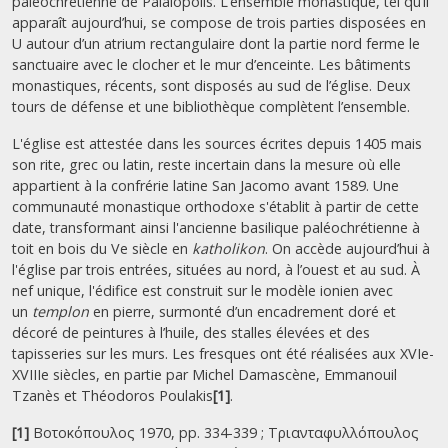
paléochrétienne de Palaiopolis. L’ensemble monastique, tel qu’il
apparaît aujourd’hui, se compose de trois parties disposées en
U autour d’un atrium rectangulaire dont la partie nord ferme le
sanctuaire avec le clocher et le mur d’enceinte. Les bâtiments
monastiques, récents, sont disposés au sud de l’église. Deux
tours de défense et une bibliothèque complètent l’ensemble.
L'église est attestée dans les sources écrites depuis 1405 mais
son rite, grec ou latin, reste incertain dans la mesure où elle
appartient à la confrérie latine San Jacomo avant 1589. Une
communauté monastique orthodoxe s'établit à partir de cette
date, transformant ainsi l'ancienne basilique paléochrétienne à
toit en bois du Ve siècle en
katholikon
. On accède aujourd’hui à
l'église par trois entrées, situées au nord, à l’ouest et au sud. À
nef unique,
l'édifice est construit sur le modèle ionien avec
un
templon
en pierre, surmonté d’un encadrement doré et
décoré de peintures à l’huile, des stalles élevées et des
tapisseries sur les murs. Les fresques ont été réalisées aux XVIe-
XVIIIe siècles, en partie par Michel Damascène, Emmanouil
Tzanès et Théodoros Poulakis
[1]
.
[1]
Βοτοκόπουλος 1970, pp. 334-339 ; Τριανταφυλλόπουλος