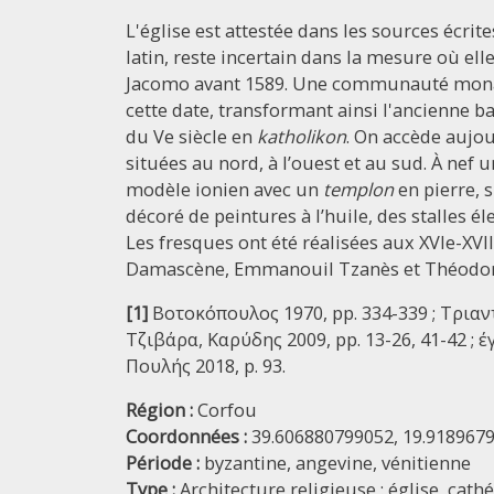
L'église est attestée dans les sources écrit
latin, reste incertain dans la mesure où elle
Jacomo avant 1589. Une communauté monast
cette date, transformant ainsi l'ancienne ba
du Ve siècle en
katholikon
. On accède aujour
situées au nord, à l’ouest et au sud. À nef 
modèle ionien avec un
templon
en pierre,
décoré de peintures à l’huile, des stalles él
Les fresques ont été réalisées aux XVIe-XVII
Damascène, Emmanouil Tzanès et Théodor
[1]
Βοτοκόπουλος 1970, pp. 334-339 ; Τριαν
Τζιβάρα, Καρύδης 2009, pp. 13-26, 41-42 ; 
Πουλής 2018, p. 93.
Région :
Corfou
Coordonnées :
39.606880799052, 19.918967
Période :
byzantine,
angevine,
vénitienne
Type :
Architecture religieuse : église, cath