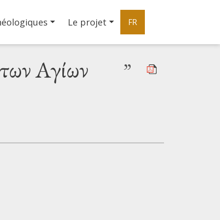
héologiques
Le projet
FR
 των Αγίων
”
|
©
Leaflet
Google
Monastère des Saints-Théodore de Stratias / των
+
−