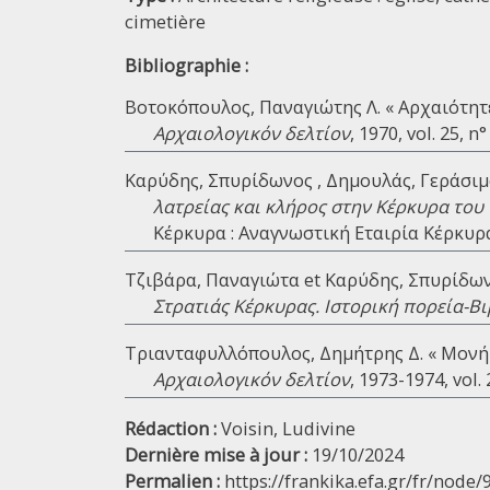
cimetière
Bibliographie :
Βοτοκόπουλος, Παναγιώτης Λ. « Αρχαιότητε
Αρχαιολογικόν δελτίον
, 1970, vol. 25, 
Καρύδης, Σπυρίδωνος , Δημουλάς, Γεράσιμο
λατρείας και κλήρος στην Κέρκυρα του
Κέρκυρα : Αναγνωστική Εταιρία Κέρκυρα
Τζιβάρα, Παναγιώτα et Καρύδης, Σπυρίδω
Στρατιάς Κέρκυρας. Ιστορική πορεία-Β
Τριανταφυλλόπουλος, Δημήτρης Δ. « Μονή
Αρχαιολογικόν δελτίον
, 1973-1974, vol. 
Rédaction :
Voisin, Ludivine
Dernière mise à jour :
19/10/2024
Permalien :
https://frankika.efa.gr/fr/node/