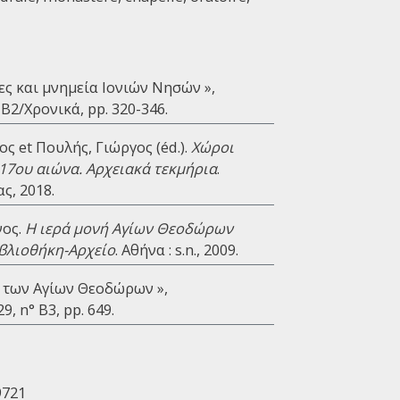
ς και μνημεία Ιονιών Νησών »,
n° B2/Χρονικά, pp. 320-346.
ς et Πουλής, Γιώργος (éd.).
Χώροι
 17ου αιώνα. Αρχειακά τεκμήρια
.
ς, 2018.
νος.
Η ιερά μονή Αγίων Θεοδώρων
ιβλιοθήκη-Αρχείο
. Αθήνα : s.n., 2009.
 των Αγίων Θεοδώρων »,
29, n° B3, pp. 649.
9721