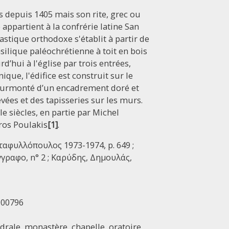
es depuis 1405 mais son rite, grec ou
 appartient à la confrérie latine San
ique orthodoxe s'établit à partir de
silique paléochrétienne à toit en bois
d’hui à l'église par trois entrées,
unique,
l'édifice est construit sur le
 surmonté d’un encadrement doré et
evées et des tapisseries sur les murs.
Ie siècles, en partie par Michel
os Poulakis
[1]
.
ταφυλλόπουλος 1973-1974, p. 649 ;
έγγραφο, n° 2 ; Καρύδης, Δημουλάς,
900796
édrale, monastère, chapelle, oratoire,