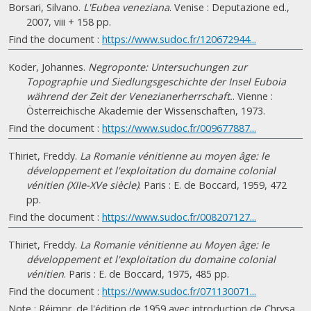
Borsari, Silvano.
L'Eubea veneziana
. Venise : Deputazione ed.,
2007, viii + 158 pp.
Find the document :
https://www.sudoc.fr/120672944...
Koder, Johannes.
Negroponte: Untersuchungen zur
Topographie und Siedlungsgeschichte der Insel Euboia
während der Zeit der Venezianerherrschaft.
. Vienne :
Österreichische Akademie der Wissenschaften, 1973.
Find the document :
https://www.sudoc.fr/009677887...
Thiriet, Freddy.
La Romanie vénitienne au moyen âge: le
développement et l'exploitation du domaine colonial
vénitien (XIIe-XVe siècle)
. Paris : E. de Boccard, 1959, 472
pp.
Find the document :
https://www.sudoc.fr/008207127...
Thiriet, Freddy.
La Romanie vénitienne au Moyen âge: le
développement et l'exploitation du domaine colonial
vénitien
. Paris : E. de Boccard, 1975, 485 pp.
Find the document :
https://www.sudoc.fr/071130071...
Note : Réimpr. de l'édition de 1959 avec introduction de Chrysa