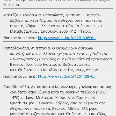
Maltezou.
Μαλτέζου, Χρύσα Α et Παπακώστα, Χριστίνα Ε.
Βενετία -
Εύβοια, από τον Έγριπο στο Νέγροποντε: πρακτικά
.
Βενετία, Αθήνα : Ελληνικό Ινστιτούτο Βυζαντινών και
Μεταβυζαντινών Σπουδών, 2006, 412 + 19 pp.
Find the document :
https://www.sudoc.fr/126194696...
Παπαδία-Λάλα, Αναστασία.
Ο Θεσμός των αστικών
κοινοτήτων στον ελληνικό χώρο κατά την περίοδο της
Βενετοκρατίας (13ος-18ος αι.): μία συνθετική προσέγγιση
.
Βενετία : Ελληνικό Ινστιτούτο Βυζαντινών και
Μεταβυζαντινών Σπουδών Βενετίας, 2004, 653 pp.
Find the document :
https://www.sudoc.fr/126172870...
Παπαδία-Λάλα, Αναστασία. « Κοινωνική οργάνωση και αστική
κοινότητα στην Εύβοια κατά τη βενετική περίοδο (1300-
1470) », dans : Μαλτέζου, Χρύσα Α. et Παπακώστα,
Χριστίνα Ε (éd.),
Βενετία - Εύβοια, από τον Έγριπο στο
Νέγροποντε: πρακτικά
, Βενετία, Αθήνα : Ελληνικό
Ινστιτούτο Βυζαντινών και Μεταβυζαντινών Σπουδών,