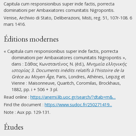
Capitula cum responsionibus super inde factis, porrecta
dominationi per Ambaxiatores comunitatis Nigropontis.
Venise, Archivio di Stato, Deliberazioni, Misti, reg. 51, 107r-108. 6
mars 1416.
Éditions modernes
« Capitula cum responsionibus super inde factis, porrecta
dominationi per Ambaxiatores comunitatis Nigropontis »,
dans : Σάθας Κωνσταντίνος Ν. (éd.),
Μνημεία ελληνικής
ιστορίας 3. Documents inédits relatifs à l'histoire de la
Grèce au Moyen Âge
, Paris, Londres, Athènes, Leipzig et
Vienne : Maisonneuve, Quaritch, Coromilas, Brockhaus,
1882, pp. i + 506 + 3 pl.
Read online :
https://anemi.lib.uoc.gr/search/?dtab=m&...
Find the document :
https://www.sudoc.fr/250271419...
Note : Aux pp. 129-131.
Études