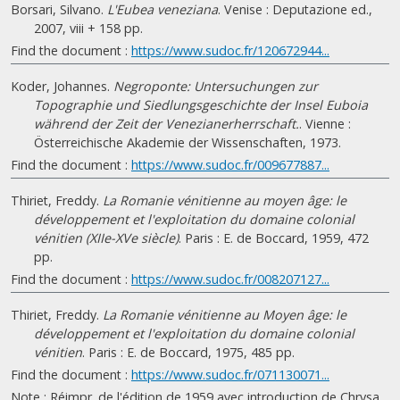
Borsari, Silvano.
L'Eubea veneziana
. Venise : Deputazione ed.,
2007, viii + 158 pp.
Find the document :
https://www.sudoc.fr/120672944...
Koder, Johannes.
Negroponte: Untersuchungen zur
Topographie und Siedlungsgeschichte der Insel Euboia
während der Zeit der Venezianerherrschaft.
. Vienne :
Österreichische Akademie der Wissenschaften, 1973.
Find the document :
https://www.sudoc.fr/009677887...
Thiriet, Freddy.
La Romanie vénitienne au moyen âge: le
développement et l'exploitation du domaine colonial
vénitien (XIIe-XVe siècle)
. Paris : E. de Boccard, 1959, 472
pp.
Find the document :
https://www.sudoc.fr/008207127...
Thiriet, Freddy.
La Romanie vénitienne au Moyen âge: le
développement et l'exploitation du domaine colonial
vénitien
. Paris : E. de Boccard, 1975, 485 pp.
Find the document :
https://www.sudoc.fr/071130071...
Note : Réimpr. de l'édition de 1959 avec introduction de Chrysa