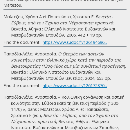
Maltezou.
Μαλτέζου, Χρύσα Α et Παπακώστα, Χριστίνα Ε.
Βενετία -
Εύβοια, από τον Έγριπο στο Νέγροποντε: πρακτικά
.
Βενετία, Αθήνα : Ελληνικό Ινστιτούτο Βυζαντινών και
Μεταβυζαντινών Σπουδών, 2006, 412 + 19 pp.
Find the document :
https://www.sudoc.fr/126194696...
Παπαδία-Λάλα, Αναστασία.
Ο Θεσμός των αστικών
κοινοτήτων στον ελληνικό χώρο κατά την περίοδο της
Βενετοκρατίας (13ος-18ος αι.): μία συνθετική προσέγγιση
.
Βενετία : Ελληνικό Ινστιτούτο Βυζαντινών και
Μεταβυζαντινών Σπουδών Βενετίας, 2004, 653 pp.
Find the document :
https://www.sudoc.fr/126172870...
Παπαδία-Λάλα, Αναστασία. « Κοινωνική οργάνωση και αστική
κοινότητα στην Εύβοια κατά τη βενετική περίοδο (1300-
1470) », dans : Μαλτέζου, Χρύσα Α. et Παπακώστα,
Χριστίνα Ε (éd.),
Βενετία - Εύβοια, από τον Έγριπο στο
Νέγροποντε: πρακτικά
, Βενετία, Αθήνα : Ελληνικό
Ινστιτούτο Βυζαντινών και Μεταβυζαντινών Σπουδών,