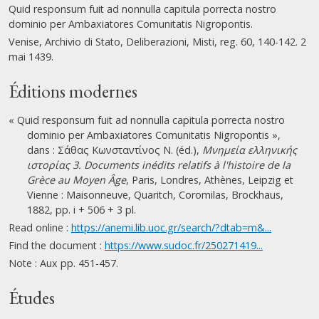
Quid responsum fuit ad nonnulla capitula porrecta nostro
dominio per Ambaxiatores Comunitatis Nigropontis.
Venise, Archivio di Stato, Deliberazioni, Misti, reg. 60, 140-142. 2
mai 1439.
Éditions modernes
« Quid responsum fuit ad nonnulla capitula porrecta nostro
dominio per Ambaxiatores Comunitatis Nigropontis »,
dans : Σάθας Κωνσταντίνος Ν. (éd.),
Μνημεία ελληνικής
ιστορίας 3. Documents inédits relatifs à l'histoire de la
Grèce au Moyen Âge
, Paris, Londres, Athènes, Leipzig et
Vienne : Maisonneuve, Quaritch, Coromilas, Brockhaus,
1882, pp. i + 506 + 3 pl.
Read online :
https://anemi.lib.uoc.gr/search/?dtab=m&...
Find the document :
https://www.sudoc.fr/250271419...
Note : Aux pp. 451-457.
Études