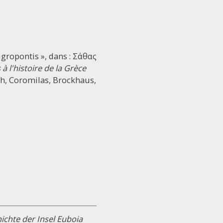
gropontis », dans : Σάθας
 l'histoire de la Grèce
tch, Coromilas, Brockhaus,
chte der Insel Euboia