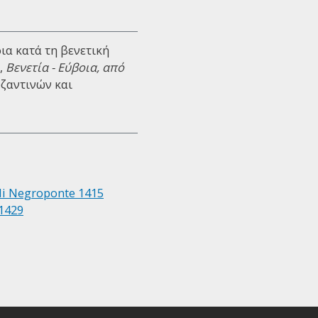
ια κατά τη βενετική
),
Βενετία - Εύβοια, από
υζαντινών και
 di Negroponte 1415
 1429