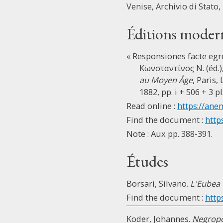
Venise, Archivio di Stato, 
Éditions moder
« Responsiones facte egr
Κωνσταντίνος Ν. (éd.)
au Moyen Âge
, Paris
1882, pp. i + 506 + 3 pl
Read online :
https://ane
Find the document :
http
Note : Aux pp. 388-391.
Études
Borsari, Silvano.
L'Eubea 
Find the document :
http
Koder, Johannes.
Negropo