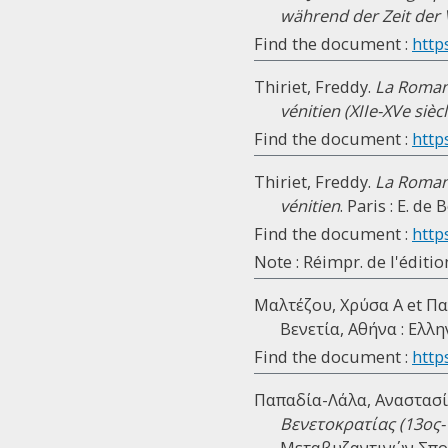
während der Zeit der 
Find the document :
http
Thiriet, Freddy.
La Romani
vénitien (XIIe-XVe siècl
Find the document :
http
Thiriet, Freddy.
La Romani
vénitien
. Paris : E. de
Find the document :
http
Note : Réimpr. de l'éditi
Μαλτέζου, Χρύσα Α et Πα
Βενετία, Αθήνα : Ελλ
Find the document :
http
Παπαδία-Λάλα, Αναστασί
Βενετοκρατίας (13ος-
Μεταβυζαντινών Σπου