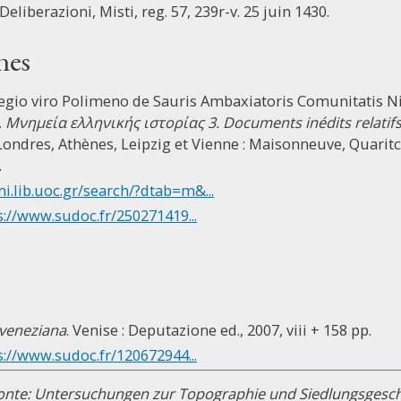
Deliberazioni, Misti, reg. 57, 239r-v. 25 juin 1430.
nes
egio viro Polimeno de Sauris Ambaxiatoris Comunitatis Ni
,
Μνημεία ελληνικής ιστορίας 3. Documents inédits relatifs à
, Londres, Athènes, Leipzig et Vienne : Maisonneuve, Quari
.
mi.lib.uoc.gr/search/?dtab=m&...
s://www.sudoc.fr/250271419...
veneziana
. Venise : Deputazione ed., 2007, viii + 158 pp.
s://www.sudoc.fr/120672944...
nte: Untersuchungen zur Topographie und Siedlungsgeschi