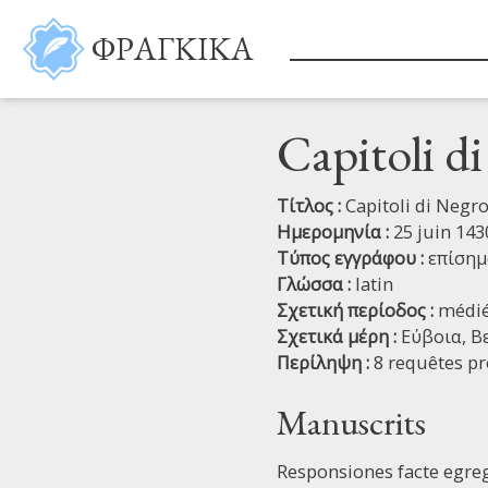
Παράκαμψη προς το κυρίως περιεχόμενο
ΦΡΑΓΚΙΚΑ
Capitoli d
Τίτλος :
Capitoli di Negr
Ημερομηνία :
25 juin 143
Τύπος εγγράφου :
επίσημ
Γλώσσα :
latin
Σχετική περίοδος :
médié
Σχετικά μέρη :
Εύβοια,
Β
Περίληψη :
8 requêtes p
Manuscrits
Responsiones facte egreg