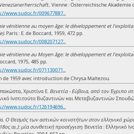
Venezianerherrschaft.
. Vienne : Österreichische Akademie 
s://www.sudoc.fr/009677887...
e vénitienne au moyen âge: le développement et l'exploita
e)
. Paris : E. de Boccard, 1959, 472 pp.
s://www.sudoc.fr/008207127...
e vénitienne au Moyen âge: le développement et l'exploita
 Boccard, 1975, 485 pp.
s://www.sudoc.fr/071130071...
on de 1959 avec introduction de Chrysa Maltezou.
πακώστα, Χριστίνα Ε.
Βενετία - Εύβοια, από τον Έγριπο σ
ηνικό Ινστιτούτο Βυζαντινών και Μεταβυζαντινών Σπουδών,
s://www.sudoc.fr/126194696...
α.
Ο Θεσμός των αστικών κοινοτήτων στον ελληνικό χώρο
18ος αι.): μία συνθετική προσέγγιση
. Βενετία : Ελληνικό 
δών Βενετίας, 2004, 653 pp.