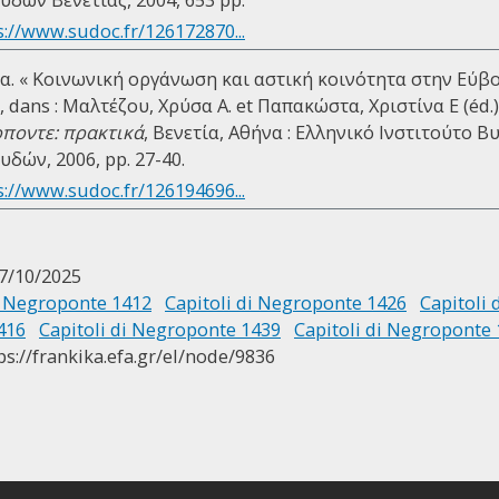
s://www.sudoc.fr/126172870...
. « Κοινωνική οργάνωση και αστική κοινότητα στην Εύβο
, dans : Μαλτέζου, Χρύσα Α. et Παπακώστα, Χριστίνα Ε (éd.
οποντε: πρακτικά
, Βενετία, Αθήνα : Ελληνικό Ινστιτούτο Β
ών, 2006, pp. 27-40.
s://www.sudoc.fr/126194696...
7/10/2025
i Negroponte 1412
Capitoli di Negroponte 1426
Capitoli
416
Capitoli di Negroponte 1439
Capitoli di Negroponte
ps://frankika.efa.gr/el/node/9836