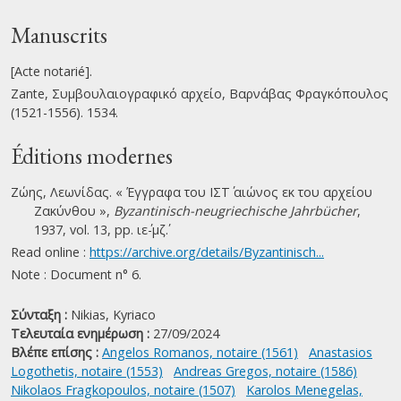
Manuscrits
[Acte notarié].
Zante, Συμβουλαιογραφικό αρχείο, Βαρνάβας Φραγκόπουλος
(1521-1556). 1534.
Éditions modernes
Ζώης, Λεωνίδας. « Έγγραφα του ΙΣΤ΄ αιώνος εκ του αρχείου
Ζακύνθου »,
Byzantinisch-neugriechische Jahrbücher
,
1937, vol. 13, pp. ιε΄-μζ΄.
Read online :
https://archive.org/details/Byzantinisch...
Note : Document n° 6.
Σύνταξη :
Nikias, Kyriaco
Τελευταία ενημέρωση :
27/09/2024
Βλέπε επίσης :
Angelos Romanos, notaire (1561)
Anastasios
Logothetis, notaire (1553)
Andreas Gregos, notaire (1586)
Nikolaos Fragkopoulos, notaire (1507)
Karolos Menegelas,