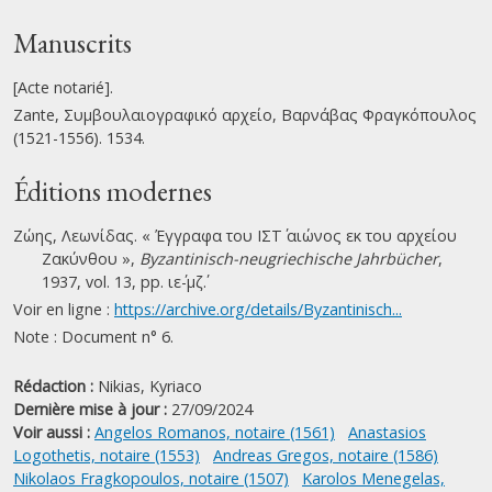
Manuscrits
[Acte notarié].
Zante, Συμβουλαιογραφικό αρχείο, Βαρνάβας Φραγκόπουλος
(1521-1556). 1534.
Éditions modernes
Ζώης, Λεωνίδας. « Έγγραφα του ΙΣΤ΄ αιώνος εκ του αρχείου
Ζακύνθου »,
Byzantinisch-neugriechische Jahrbücher
,
1937, vol. 13, pp. ιε΄-μζ΄.
Voir en ligne :
https://archive.org/details/Byzantinisch...
Note : Document n° 6.
Rédaction :
Nikias, Kyriaco
Dernière mise à jour :
27/09/2024
Voir aussi :
Angelos Romanos, notaire (1561)
Anastasios
Logothetis, notaire (1553)
Andreas Gregos, notaire (1586)
Nikolaos Fragkopoulos, notaire (1507)
Karolos Menegelas,