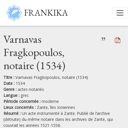
Aller au contenu principal
FRANKIKA
Varnavas
”
Fragkopoulos,
notaire (1534)
Titre :
Varnavas Fragkopoulos, notaire (1534)
Date :
1534
Genre :
actes notariés
Langue :
grec
Période concernée :
moderne
Lieux concernés :
Zante,
îles Ioniennes
Résumé :
Un acte instrumenté à Zante. Publié de l’archive
(détruite) du même notaire dans les archives de Zante, qui
couvrait les années 1521-1556.