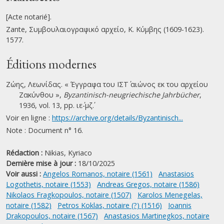
[Acte notarié].
Zante, Συμβουλαιογραφικό αρχείο, Κ. Κύμβης (1609-1623).
1577.
Éditions modernes
Ζώης, Λεωνίδας. « Έγγραφα του ΙΣΤ΄ αιώνος εκ του αρχείου
Ζακύνθου »,
Byzantinisch-neugriechische Jahrbücher
,
1936, vol. 13, pp. ιε΄-μζ΄.
Voir en ligne :
https://archive.org/details/Byzantinisch...
Note : Document n° 16.
Rédaction :
Nikias, Kyriaco
Dernière mise à jour :
18/10/2025
Voir aussi :
Angelos Romanos, notaire (1561)
Anastasios
Logothetis, notaire (1553)
Andreas Gregos, notaire (1586)
Nikolaos Fragkopoulos, notaire (1507)
Karolos Menegelas,
notaire (1582)
Petros Koklas, notaire (?) (1516)
Ioannis
Drakopoulos, notaire (1567)
Anastasios Martinegkos, notaire