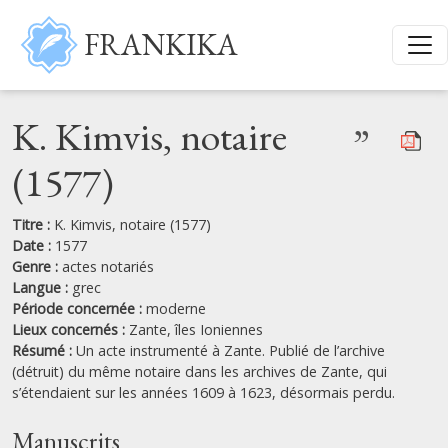
Aller au contenu principal
FRANKIKA
K. Kimvis, notaire
”
(1577)
Titre :
K. Kimvis, notaire (1577)
Date :
1577
Genre :
actes notariés
Langue :
grec
Période concernée :
moderne
Lieux concernés :
Zante,
îles Ioniennes
Résumé :
Un acte instrumenté à Zante. Publié de l’archive
(détruit) du même notaire dans les archives de Zante, qui
s’étendaient sur les années 1609 à 1623, désormais perdu.
Manuscrits