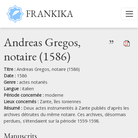
Aller au contenu principal
FRANKIKA
Andreas Gregos,
”
notaire (1586)
Titre :
Andreas Gregos, notaire (1586)
Date :
1586
Genre :
actes notariés
Langue :
italien
Période concernée :
moderne
Lieux concernés :
Zante,
îles Ioniennes
Résumé :
Deux actes instrumentés à Zante publiés d'après les
archives détruites du même notaire. Ces archives, désormais
perdues, s’étendaient sur la période 1559-1598.
Manuscrits