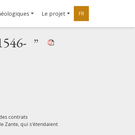
héologiques
Le projet
FR
(1546-
”
 des contrats
de Zante, qui s’étendaient