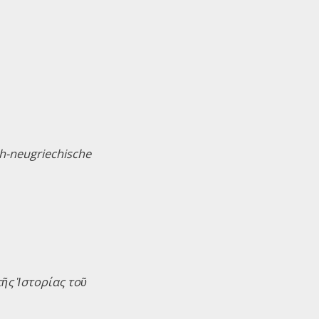
h-neugriechische
ῆς Ἱστορίας τοῦ