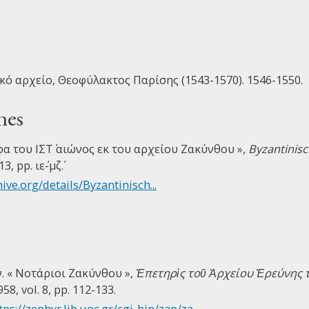
ό αρχείο, Θεοφύλακτος Παρίσης (1543-1570). 1546-1550.
nes
φα του ΙΣΤ΄ αιώνος εκ του αρχείου Ζακύνθου »,
Byzantinisc
13, pp. ιε΄-μζ΄.
hive.org/details/Byzantinisch...
 « Νοτάριοι Ζακύνθου »,
Ἐπετηρὶς τοῦ Ἀρχείου Ἐρεύνης τ
958, vol. 8, pp. 112-133.
tps://zephyr.lib.uoc.gr/cgi-bin/zap/za...