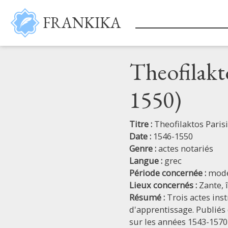
Aller au contenu principal
FRANKIKA
Theofilakto
1550)
Titre :
Theofilaktos Parisi
Date :
1546-1550
Genre :
actes notariés
Langue :
grec
Période concernée :
mod
Lieux concernés :
Zante,
Résumé :
Trois actes ins
d'apprentissage. Publiés 
sur les années 1543-1570