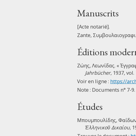
Manuscrits
[Acte notarié].
Zante, Συμβουλαιογραφικ
Éditions moder
Ζώης, Λεωνίδας. « Έγγρα
Jahrbücher
, 1937, vol. 
Voir en ligne :
https://arc
Note : Documents n° 7-9.
Études
Μπουμπουλίδης, Φαίδων.
Ἑλληνικοῦ Δικαίου
, 1
Trouver le document :
ht