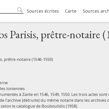
Main navigation
Sources écrites
Carte
Sources arc
search
s Parisis, prêtre-notaire 
s, prêtre-notaire (1546-1550)
erne
îles Ioniennes
trumentés à Zante en 1546, 1549, 1550. Les trois actes sont
de l’archive (détruite) du même notaire dans les archives 
 selon le catalogue de Bouboulidis (1958).