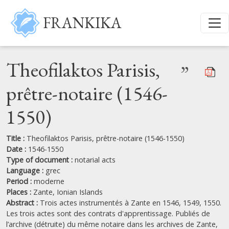
Skip to main content
FRANKIKA
Theofilaktos Parisis,
”
prêtre-notaire (1546-
1550)
Title :
Theofilaktos Parisis, prêtre-notaire (1546-1550)
Date :
1546-1550
Type of document :
notarial acts
Language :
grec
Period :
moderne
Places :
Zante,
Ionian Islands
Abstract :
Trois actes instrumentés à Zante en 1546, 1549, 1550.
Les trois actes sont des contrats d'apprentissage. Publiés de
l’archive (détruite) du même notaire dans les archives de Zante,