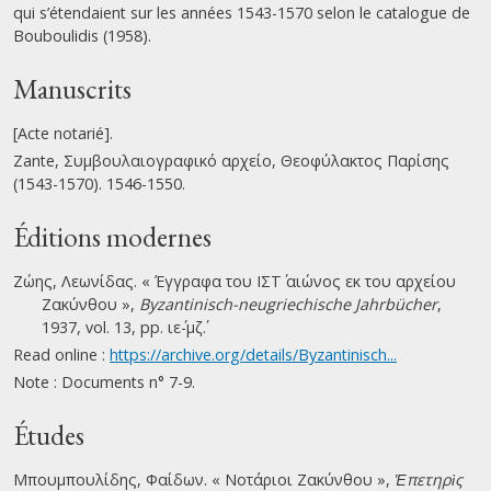
qui s’étendaient sur les années 1543-1570 selon le catalogue de
Bouboulidis (1958).
Manuscrits
[Acte notarié].
Zante, Συμβουλαιογραφικό αρχείο, Θεοφύλακτος Παρίσης
(1543-1570). 1546-1550.
Éditions modernes
Ζώης, Λεωνίδας. « Έγγραφα του ΙΣΤ΄ αιώνος εκ του αρχείου
Ζακύνθου »,
Byzantinisch-neugriechische Jahrbücher
,
1937, vol. 13, pp. ιε΄-μζ΄.
Read online :
https://archive.org/details/Byzantinisch...
Note : Documents n° 7-9.
Études
Μπουμπουλίδης, Φαίδων. « Νοτάριοι Ζακύνθου »,
Ἐπετηρὶς