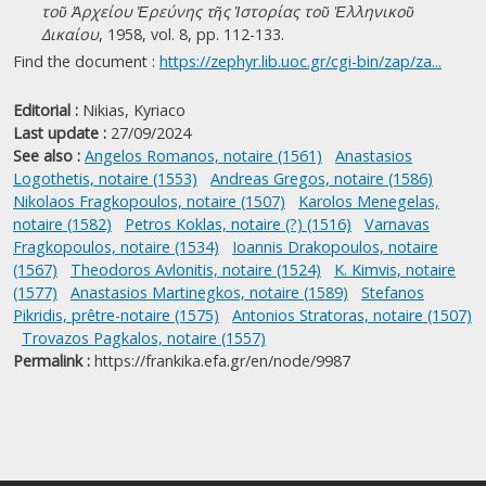
τοῦ Ἀρχείου Ἐρεύνης τῆς Ἱστορίας τοῦ Ἑλληνικοῦ
Δικαίου
, 1958, vol. 8, pp. 112-133.
Find the document :
https://zephyr.lib.uoc.gr/cgi-bin/zap/za...
Editorial :
Nikias, Kyriaco
Last update :
27/09/2024
See also :
Angelos Romanos, notaire (1561)
Anastasios
Logothetis, notaire (1553)
Andreas Gregos, notaire (1586)
Nikolaos Fragkopoulos, notaire (1507)
Karolos Menegelas,
notaire (1582)
Petros Koklas, notaire (?) (1516)
Varnavas
Fragkopoulos, notaire (1534)
Ioannis Drakopoulos, notaire
(1567)
Theodoros Avlonitis, notaire (1524)
K. Kimvis, notaire
(1577)
Anastasios Martinegkos, notaire (1589)
Stefanos
Pikridis, prêtre-notaire (1575)
Antonios Stratoras, notaire (1507)
Trovazos Pagkalos, notaire (1557)
Permalink :
https://frankika.efa.gr/en/node/9987