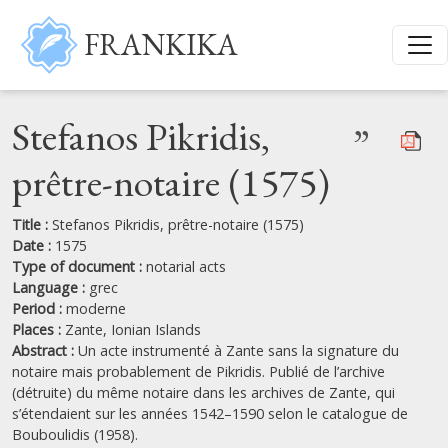
Skip to main content
FRANKIKA
Stefanos Pikridis,
”
prêtre-notaire (1575)
Title :
Stefanos Pikridis, prêtre-notaire (1575)
Date :
1575
Type of document :
notarial acts
Language :
grec
Period :
moderne
Places :
Zante,
Ionian Islands
Abstract :
Un acte instrumenté à Zante sans la signature du
notaire mais probablement de Pikridis. Publié de l’archive
(détruite) du même notaire dans les archives de Zante, qui
s’étendaient sur les années 1542–1590 selon le catalogue de
Bouboulidis (1958).