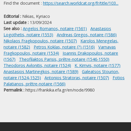
Find the document :
https://search.worldcat.org/fr/title/103...
Editorial :
Nikias, Kyriaco
Last update :
13/09/2024
See also :
Angelos Romanos, notaire (1561)
Anastasios
Logothetis, notaire (1553)
Andreas Gregos, notaire (1586)
Nikolaos Fragkopoulos, notaire (1507)
Karolos Menegelas,
notaire (1582)
Petros Koklas, notaire (?) (1516)
Varnavas
Fragkopoulos, notaire (1534)
Ioannis Drakopoulos, notaire
(1567)
Theofilaktos Parisis, prêtre-notaire (1546-1550)
Theodoros Avlonitis, notaire (1524)
K. Kimvis, notaire (1577)
Anastasios Martinegkos, notaire (1589)
Galeatsos Stourion,
notaire (1524-1525)
Antonios Stratoras, notaire (1507)
Fotios
Palatianos, prêtre-notaire (1566)
Permalink :
https://frankika.efa.gr/en/node/9980