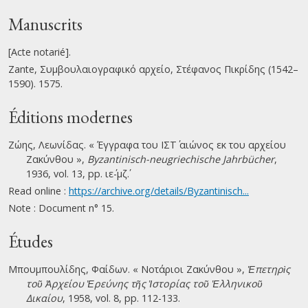
Manuscrits
[Acte notarié].
Zante, Συμβουλαιογραφικό αρχείο, Στέφανος Πικρίδης (1542–
1590). 1575.
Éditions modernes
Ζώης, Λεωνίδας. « Έγγραφα του ΙΣΤ΄ αιώνος εκ του αρχείου
Ζακύνθου »,
Byzantinisch-neugriechische Jahrbücher
,
1936, vol. 13, pp. ιε΄-μζ΄.
Read online :
https://archive.org/details/Byzantinisch...
Note : Document n° 15.
Études
Μπουμπουλίδης, Φαίδων. « Νοτάριοι Ζακύνθου »,
Ἐπετηρὶς
τοῦ Ἀρχείου Ἐρεύνης τῆς Ἱστορίας τοῦ Ἑλληνικοῦ
Δικαίου
, 1958, vol. 8, pp. 112-133.