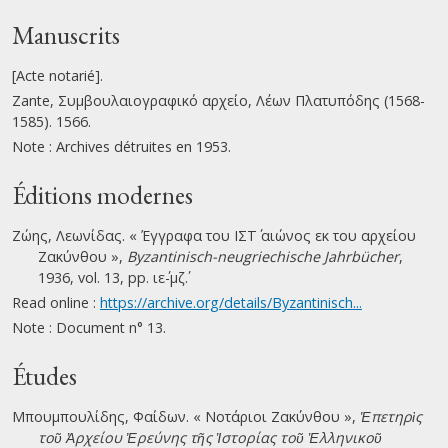
Manuscrits
[Acte notarié].
Zante, Συμβουλαιογραφικό αρχείο, Λέων Πλατυπόδης (1568-
1585). 1566.
Note : Archives détruites en 1953.
Éditions modernes
Ζώης, Λεωνίδας. « Έγγραφα του ΙΣΤ΄ αιώνος εκ του αρχείου
Ζακύνθου »,
Byzantinisch-neugriechische Jahrbücher
,
1936, vol. 13, pp. ιε΄-μζ΄.
Read online :
https://archive.org/details/Byzantinisch...
Note : Document n° 13.
Études
Μπουμπουλίδης, Φαίδων. « Νοτάριοι Ζακύνθου »,
Ἐπετηρὶς
τοῦ Ἀρχείου Ἐρεύνης τῆς Ἱστορίας τοῦ Ἑλληνικοῦ