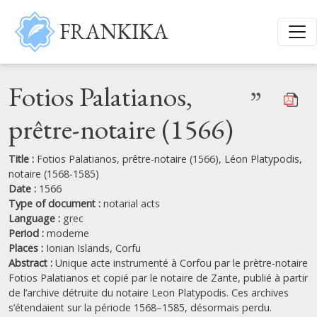
Skip to main content
FRANKIKA
Fotios Palatianos,
”
prêtre-notaire (1566)
Title :
Fotios Palatianos, prêtre-notaire (1566), Léon Platypodis,
notaire (1568-1585)
Date :
1566
Type of document :
notarial acts
Language :
grec
Period :
moderne
Places :
Ionian Islands,
Corfu
Abstract :
Unique acte instrumenté à Corfou par le prètre-notaire
Fotios Palatianos et copié par le notaire de Zante, publié à partir
de l’archive détruite du notaire Leon Platypodis. Ces archives
s’étendaient sur la période 1568–1585, désormais perdu.