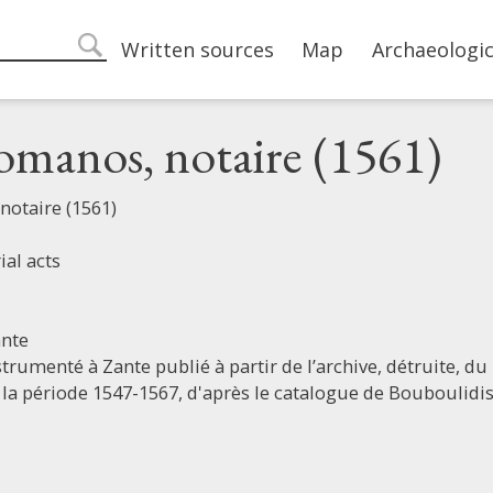
Main navigation
Written sources
Map
Archaeologic
search
manos, notaire (1561)
otaire (1561)
ial acts
nte
trumenté à Zante publié à partir de l’archive, détruite, d
 la période 1547-1567, d'après le catalogue de Bouboulidi