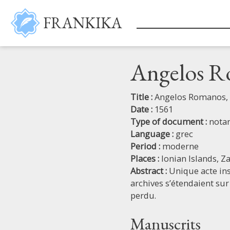
Skip to main content
FRANKIKA
Angelos Ro
Title :
Angelos Romanos, n
Date :
1561
Type of document :
notar
Language :
grec
Period :
moderne
Places :
Ionian Islands,
Za
Abstract :
Unique acte ins
archives s’étendaient sur
perdu.
Manuscrits