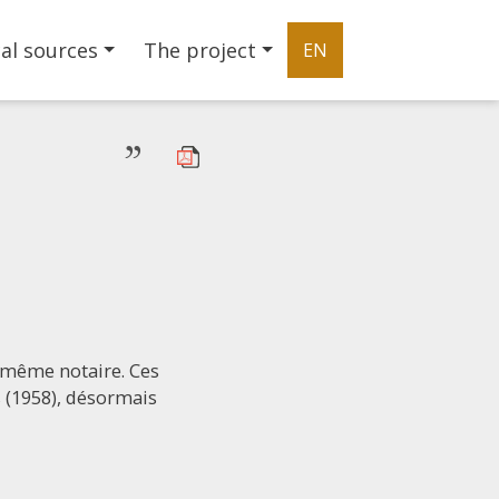
al sources
The project
EN
”
u même notaire. Ces
s (1958), désormais