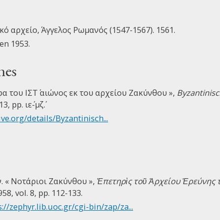
ό αρχείο, Άγγελος Ρωμανός (1547-1567). 1561.
 en 1953.
nes
φα του ΙΣΤ΄ αιώνος εκ του αρχείου Ζακύνθου »,
Byzantinisc
13, pp. ιε΄-μζ΄.
ive.org/details/Byzantinisch...
 « Νοτάριοι Ζακύνθου »,
Ἐπετηρὶς τοῦ Ἀρχείου Ἐρεύνης τ
958, vol. 8, pp. 112-133.
://zephyr.lib.uoc.gr/cgi-bin/zap/za...