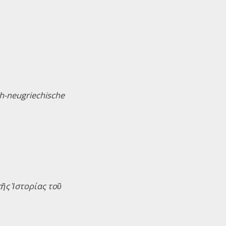
h-neugriechische
ῆς Ἱστορίας τοῦ