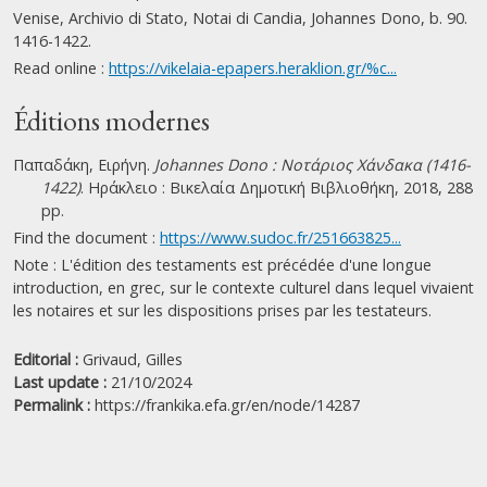
Venise, Archivio di Stato, Notai di Candia, Johannes Dono, b. 90.
1416-1422.
Read online :
https://vikelaia-epapers.heraklion.gr/%c...
Éditions modernes
Παπαδάκη, Ειρήνη.
Johannes Dono : Νοτάριος Χάνδακα (1416-
1422)
. Ηράκλειο : Βικελαία Δημοτική Βιβλιοθήκη, 2018, 288
pp.
Find the document :
https://www.sudoc.fr/251663825...
Note : L'édition des testaments est précédée d'une longue
introduction, en grec, sur le contexte culturel dans lequel vivaient
les notaires et sur les dispositions prises par les testateurs.
Editorial :
Grivaud, Gilles
Last update :
21/10/2024
Permalink :
https://frankika.efa.gr/en/node/14287