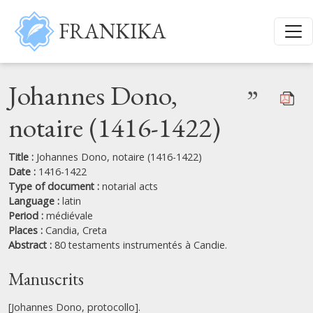
Skip to main content
FRANKIKA
Johannes Dono,
”
notaire (1416-1422)
Title :
Johannes Dono, notaire (1416-1422)
Date :
1416-1422
Type of document :
notarial acts
Language :
latin
Period :
médiévale
Places :
Candia,
Creta
Abstract :
80 testaments instrumentés à Candie.
Manuscrits
[Johannes Dono, protocollo].